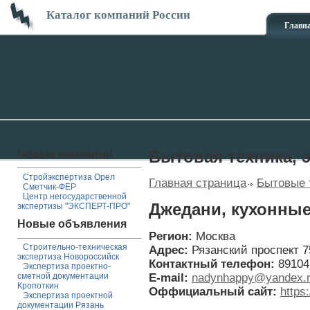
Каталог компаний России
Главн
Новые компании
Бытовая техника, 
Стройэкспертиза Орел
Главная страница
Бытовые 
Сметчик-ФЕР
Центр негосударственной
Джедани, кухонны
экспертизы "ЭКСПЕРТ-ПРО"
Новые объявления
Регион:
Москва
Строительно-техническая
Адрес:
Рязанский проспект 7
экспертиза Новороссийск
Контактный телефон:
89104
Экспертиза проектно-
E-mail:
nadynhappy@yandex.
сметной документации
Кропоткин
Оффициальный сайт:
https
Экспертиза проектной
документации Рязань