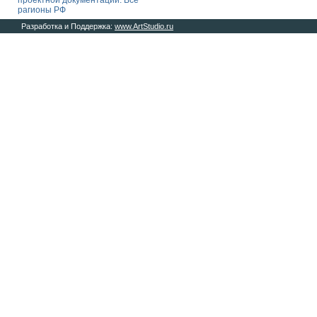
проектной документации. Все
рагионы РФ
Разработка и Поддержка:
www.ArtStudio.ru