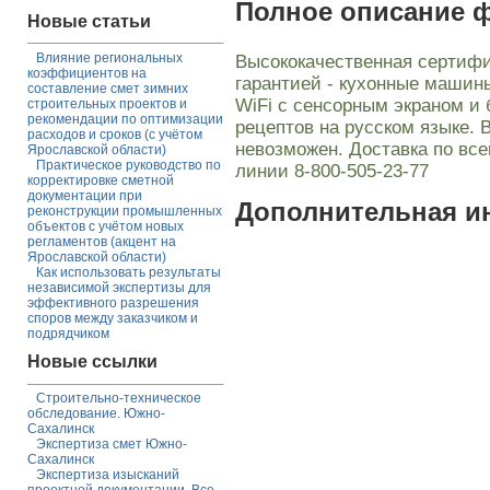
Полное описание 
Новые статьи
Влияние региональных
Высококачественная сертифи
коэффициентов на
гарантией - кухонные машин
составление смет зимних
WiFi с сенсорным экраном и
строительных проектов и
рекомендации по оптимизации
рецептов на русском языке. 
расходов и сроков (с учётом
невозможен. Доставка по все
Ярославской области)
Практическое руководство по
линии 8-800-505-23-77
корректировке сметной
документации при
Дополнительная 
реконструкции промышленных
объектов с учётом новых
регламентов (акцент на
Ярославской области)
Как использовать результаты
независимой экспертизы для
эффективного разрешения
споров между заказчиком и
подрядчиком
Новые ссылки
Строительно-техническое
обследование. Южно-
Сахалинск
Экспертиза смет Южно-
Сахалинск
Экспертиза изысканий