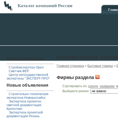
Каталог компаний России
Главн
Бытовая техника, электр
Новые компании
Главная страница
Бытовые товары
Стройэкспертиза Орел
Сметчик-ФЕР
Центр негосударственной
Фирмы раздела
экспертизы "ЭКСПЕРТ-ПРО"
Новые объявления
Сортировать по:
городу
названию
ц
Выберите регион:
Строительно-техническая
экспертиза Новороссийск
Экспертиза проектно-
сметной документации
Кропоткин
Экспертиза проектной
документации Рязань