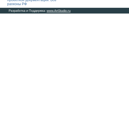
проектной документации. Все
рагионы РФ
Разработка и Поддержка:
www.ArtStudio.ru