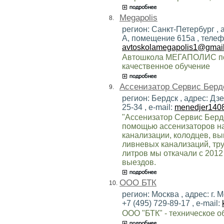
Megapolis
8.
регион: Санкт-Петербург , 
А, помещение 615а , телефон
avtoskolamegapolis1@gmai
Автошкола МЕГАПОЛИС пом
качественное обучение
Ассенизатор Сервис Берд
9.
регион: Бердск , адрес: Дз
25-34 , e-mail:
menedjer140
"Ассенизатор Сервис Бердс
помощью ассенизаторов на 
канализации, колодцев, в
ливневых канализаций, тру
литров мы откачали с 2012
выездов.
ООО БТК
10.
регион: Москва , адрес: г.
+7 (495) 729-89-17 , e-mail:
ООО "БТК" - техническое о