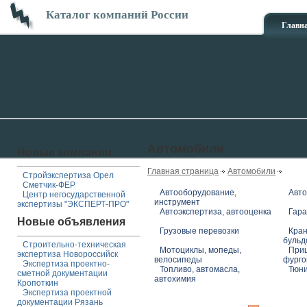
Каталог компаний России
Главн
Автомобили
Новые компании
Главная страница
Автомобили
Стройэкспертиза Орел
Сметчик-ФЕР
Автооборудование,
Авто
Центр негосударственной
инструмент
экспертизы "ЭКСПЕРТ-ПРО"
Автоэкспертиза, автооценка
Гара
Новые объявления
Грузовые перевозки
Кран
бульд
Строительно-техническая
Мотоциклы, мопеды,
Приц
экспертиза Новороссийск
велосипеды
фург
Экспертиза проектно-
Топливо, автомасла,
Тюни
сметной документации
автохимия
Кропоткин
Экспертиза проектной
документации Рязань