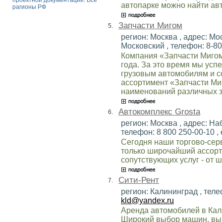
проектной документации. Все
автопарке можно найти ав
рагионы РФ
Запчасти Мигом
5.
регион: Москва , адрес: М
Московский , телефон: 8-800
Компания «Запчасти Мигом
года. За это время мы усп
грузовым автомобилям и с
ассортимент «Запчасти Ми
наименований различных з
Автокомплекс Grosta
6.
регион: Москва , адрес: На
телефон: 8 800 250-00-10 , 
Сегодня наши торгово-сер
только широчайший ассорт
сопутствующих услуг - от
Сити-Рент
7.
регион: Калининград , телеф
kld@yandex.ru
Аренда автомобилей в Кали
Широкий выбор машин, выг