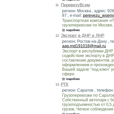
ПеревезуВсем
11.
регион: Москва , адрес: 92
87 , e-mail:
perevezu_wsem@
Транспортная компания «
грузоперевозки по Москве.
Экспорт в ДНР и ЛНР
12.
регион: Ростов-на-Дону , те
aap.rnd191018@mail.ru
Экспорт в республики ДНР 
содействие экспорту в ДН
составление документов, 
оформлением и прохожден
Вашей задаче "под ключ" 
сфере.
РТК
13.
регион: Саратов , телефон:
Грузоперевозки по Саратов
Собственный автопарк с 
грузоподъемностью от 0,5 
грузов. Четкое соблюдение