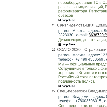
переоборудования ТС в Са
различных модификаций, Р
рефрижератора, Регистрац
обвесов
Санэпидемстанция. Домо
25.
регион: Москва , адрес: г. 
2823030 , e-mail:
3638720@m
Дезинсекция, дератизация
ОСАГО 2020 - Страховани
26.
регион: Москва , адрес: 123
телефон: +7 499 4330569 , 
Мы — официальные предст
Сотрудничаем только с фи
хорошим рейтингом и высо
Российский союз автостра
подлинность полиса.
Спец-перевозки Владими
27.
регион: Владимир , адрес: 
телефон: +78003506015 , e
Спец-перевозки, перевозка