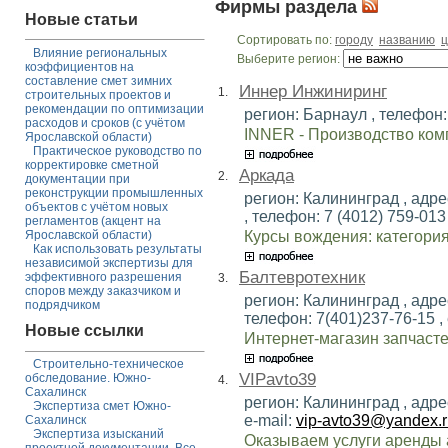
Фирмы раздела
Новые статьи
Сортировать по:
городу
названию
ц
Влияние региональных
Выберите регион:
коэффициентов на
составление смет зимних
Иннер Инжиниринг
1.
строительных проектов и
рекомендации по оптимизации
регион: Барнаул , телефон: 
расходов и сроков (с учётом
INNER - Производство ком
Ярославской области)
Практическое руководство по
корректировке сметной
Аркада
2.
документации при
реконструкции промышленных
регион: Калининград , адре
объектов с учётом новых
, телефон: 7 (4012) 759-013 
регламентов (акцент на
Курсы вождения: категория
Ярославской области)
Как использовать результаты
независимой экспертизы для
Балтевротехник
эффективного разрешения
3.
споров между заказчиком и
регион: Калининград , адре
подрядчиком
телефон: 7(401)237-76-15 , 
Новые ссылки
Интернет-магазин запчасте
Строительно-техническое
VIPavto39
обследование. Южно-
4.
Сахалинск
регион: Калининград , адрес
Экспертиза смет Южно-
e-mail:
vip-avto39@yandex.r
Сахалинск
Экспертиза изысканий
Оказываем услуги аренды 