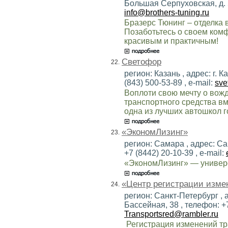
Большая Серпуховская, д. 55
info@brothers-tuning.ru
Бразерс Тюнинг – отделка 
Позаботьтесь о своем ком
красивым и практичным!
Светофор
22.
регион: Казань , адрес: г. 
(843) 500-53-89 , e-mail:
sve
Воплоти свою мечту о вож
транспортного средства вм
одна из лучших автошкол г
«ЭкономЛизинг»
23.
регион: Самара , адрес: Сам
+7 (8442) 20-10-39 , e-mail:
«ЭкономЛизинг» — универ
«Центр регистрации изме
24.
регион: Санкт-Петербург , 
Бассейная, 38 , телефон: +
Transportsred@rambler.ru
Регистрация изменений тр