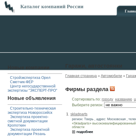
Каталог компаний России
Главн
Гаражи, автостоянки
Новые компании
Главная страница
Автомобили
Гараж
Стройэкспертиза Орел
Сметчик-ФЕР
Центр негосударственной
Фирмы раздела
экспертизы "ЭКСПЕРТ-ПРО"
Новые объявления
Сортировать по:
городу
названию
ц
Выберите регион:
Строительно-техническая
экспертиза Новороссийск
1.
skladparts
Экспертиза проектно-
регион: Тверь , адрес: Московская , теле
сметной документации
«Skladparts» высококвалифицированный 
Кропоткин
области
Экспертиза проектной
документации Рязань