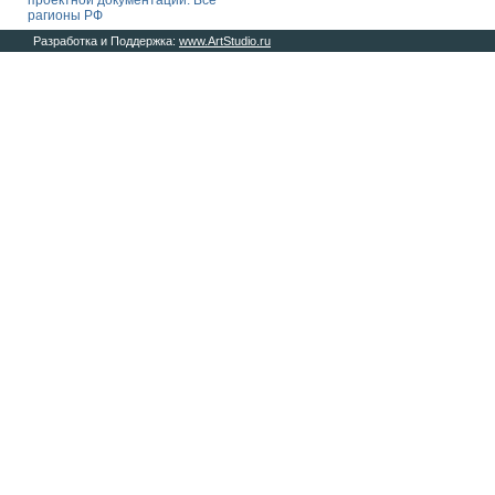
проектной документации. Все
рагионы РФ
Разработка и Поддержка:
www.ArtStudio.ru