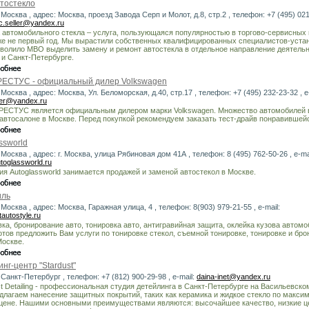
тостекло
 Москва , адрес: Москва, проезд Завода Серп и Молот, д.8, стр.2 , телефон: +7 (495) 021
c.seller@yandex.ru
 автомобильного стекла – услуга, пользующаяся популярностью в торгово-сервисных
е не первый год. Мы вырастили собственных квалифицированных специалистов-уста
зволило МВО выделить замену и ремонт автостекла в отдельное направление деятельн
 и Санкт-Петербурге.
ЕСТУС - официальный дилер Volkswagen
 Москва , адрес: Москва, Ул. Беломорская, д.40, стр.17 , телефон: +7 (495) 232-23-32 , e-
ler@yandex.ru
ЕСТУС является официальным дилером марки Volkswagen. Множество автомобилей в
автосалоне в Москве. Перед покупкой рекомендуем заказать тест-драйв понравившей
ssworld
 Москва , адрес: г. Москва, улица Рябиновая дом 41А , телефон: 8 (495) 762-50-26 , e-mai
toglassworld.ru
я Autoglassworld занимается продажей и заменой автостекол в Москве.
иль
 Москва , адрес: Москва, Гаражная улица, 4 , телефон: 8(903) 979-21-55 , e-mail:
tautostyle.ru
ка, бронирование авто, тонировка авто, антигравийная защита, оклейка кузова автом
отов предложить Вам услуги по тонировке стекол, съемной тонировке, тонировке и бр
Москве.
нг-центр "Stardust"
 Санкт-Петербург , телефон: +7 (812) 900-29-98 , e-mail:
daina-inet@yandex.ru
t Detailing - профессиональная студия детейлинга в Санкт-Петербурге на Васильевско
длагаем нанесение защитных покрытий, таких как керамика и жидкое стекло по макси
 цене. Нашими основными преимуществами являются: высочайшее качество, низкие ц