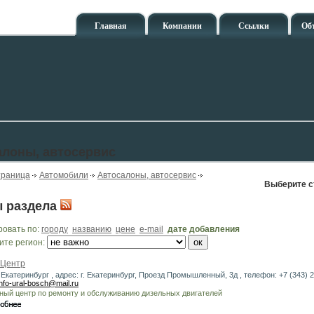
Главная
Компании
Ссылки
Об
алоны, автосервис
траница
Автомобили
Автосалоны, автосервис
Выберите с
 раздела
ровать по:
городу
названию
цене
e-mail
дате добавления
ите регион:
 Центр
 Екатеринбург , адрес: г. Екатеринбург, Проезд Промышленный, 3д , телефон: +7 (343) 2
info-ural-bosch@mail.ru
ный центр по ремонту и обслуживанию дизельных двигателей