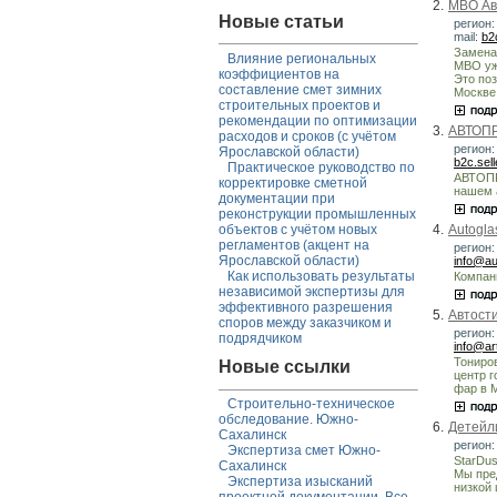
2.
МВО Ав
Новые статьи
регион:
mail:
b2
Замена
Влияние региональных
МВО уж
коэффициентов на
Это по
составление смет зимних
Москве
строительных проектов и
рекомендации по оптимизации
3.
АВТОПР
расходов и сроков (с учётом
регион:
Ярославской области)
b2c.sel
Практическое руководство по
АВТОПР
корректировке сметной
нашем 
документации при
реконструкции промышленных
4.
Autogla
объектов с учётом новых
регламентов (акцент на
регион:
Ярославской области)
info@au
Как использовать результаты
Компани
независимой экспертизы для
эффективного разрешения
5.
Автост
споров между заказчиком и
регион:
подрядчиком
info@ar
Тониров
Новые ссылки
центр г
фар в 
Строительно-техническое
обследование. Южно-
6.
Детейли
Сахалинск
регион:
Экспертиза смет Южно-
StarDus
Сахалинск
Мы пре
Экспертиза изысканий
низкой