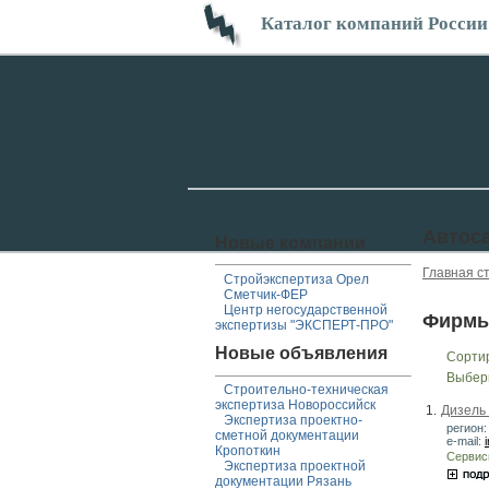
Каталог компаний России
Автос
Новые компании
Главная с
Стройэкспертиза Орел
Сметчик-ФЕР
Центр негосударственной
Фирмы
экспертизы "ЭКСПЕРТ-ПРО"
Новые объявления
Сорти
Выбер
Строительно-техническая
экспертиза Новороссийск
1.
Дизель
Экспертиза проектно-
регион:
сметной документации
e-mail:
Кропоткин
Сервис
Экспертиза проектной
документации Рязань