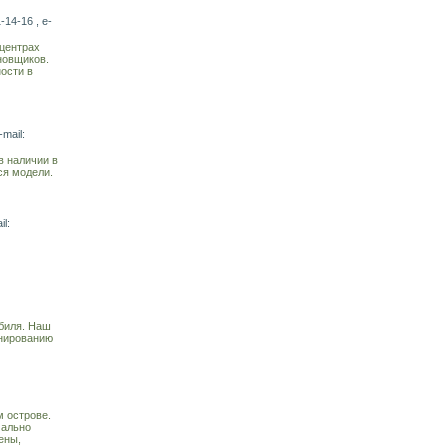
-14-16 , e-
 центрах
новщиков.
ости в
mail:
 наличии в
ся модели.
l:
обиля. Наш
онированию
м острове.
мально
ены,