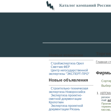
Каталог компаний России
Торгов
Новые компании
Главная с
Стройэкспертиза Орел
Сметчик-ФЕР
Центр негосударственной
Фирмы
экспертизы "ЭКСПЕРТ-ПРО"
Новые объявления
Сорти
Выбер
Строительно-техническая
экспертиза Новороссийск
1.
АВТОМ
Экспертиза проектно-
регион:
сметной документации
mail:
av
Кропоткин
Произв
Экспертиза проектной
термин
документации Рязань
кассир,