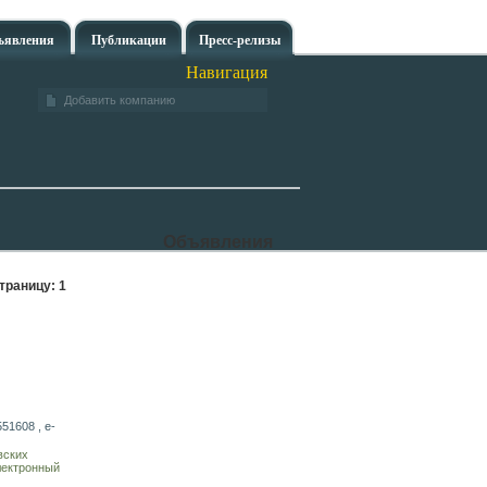
ъявления
Публикации
Пресс-релизы
Навигация
Добавить компанию
Объявления
траницу:
1
51608 , e-
вских
лектронный