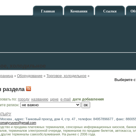
Главная
Компании
Ссылки
Об
ое, холодильное
траница
Оборудование
Торговое, холодильное
Выберите с
 раздела
ровать по:
городу
названию
цене
e-mail
дате добавления
ите регион:
АТЫРУ
 Москва , адрес: Танковый проезд, дом 4, стр. 47 , телефон: 84957896677 , факс: 880055
tomatyruven@gmail.com
одство и продажа платежных терминалов, сенсорных информационных киосков, банко
алов, терминалов электронной очереди, терминалов по продаже билетов, автокасса, э
 другие терминалы самообслуживания. На рынке с 2006 года.