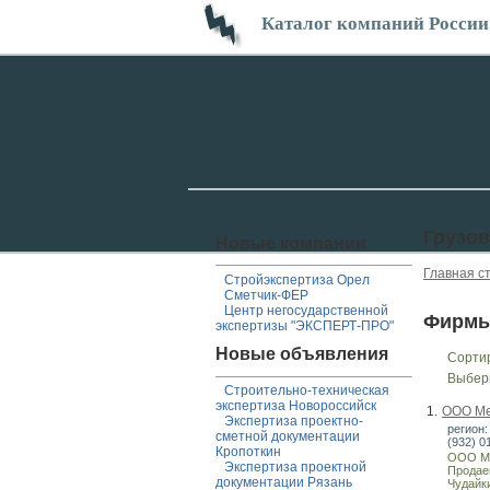
Каталог компаний России
Грузо
Новые компании
Главная с
Стройэкспертиза Орел
Сметчик-ФЕР
Центр негосударственной
Фирмы
экспертизы "ЭКСПЕРТ-ПРО"
Новые объявления
Сорти
Выбер
Строительно-техническая
экспертиза Новороссийск
1.
ООО Ме
Экспертиза проектно-
регион:
сметной документации
(932) 0
Кропоткин
ООО Мег
Экспертиза проектной
Продае
документации Рязань
Чудайки