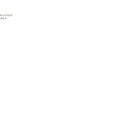
е услуги.
зка и