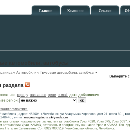
Главная
Компании
Ссылки
Об
вые автомобили, автобусы
траница
Автомобили
Грузовые автомобили, автобусы
Выберите с
 раздела
ровать по:
городу
названию
цене
e-mail
дате добавления
ите регион:
гаавтогалактика
 Челябинск , адрес: 454004, г.Челябинск, ул.Академика Королева, дом 21, офис 30. , те
11-66-45 , e-mail:
megaavtogalactica@yandex.ru
аавтогалактика реализует запчасти к автомобилям Урал 4320, Урал 375, Урал 5557, 
м автомобили Урал, КАМАЗ, автокраны и спецтехнику на шасси Урал и КАМАЗ. Ген. дир
на Наталья Евгеньевна. Сот. 89227088519. Челябинская область, Челябинск.