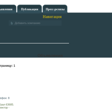
ъявления
Публикации
Пресс-релизы
Навигация
Добавить компанию
Объявления
траницу:
1
лефон: 8
Урал 63685.
ектор -