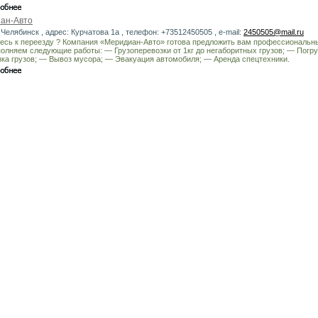
ан-Авто
 Челябинск , адрес: Курчатова 1а , телефон: +73512450505 , e-mail:
2450505@mail.ru
тесь к переезду ? Компания «Меридиан-Авто» готова предложить вам профессиональны
олняем следующие работы: — Грузоперевозки от 1кг до негаборитных грузов; — Погру
зка грузов; — Вывоз мусора; — Эвакуация автомобиля; — Аренда спецтехники.