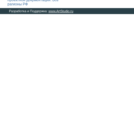
проектной документации. Все
рагионы РФ
Разработка и Поддержка:
www.ArtStudio.ru