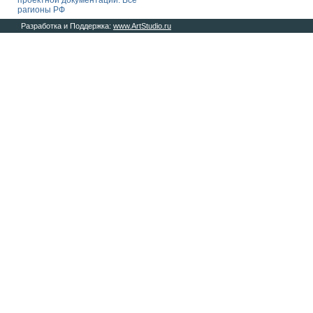
проектной документации. Все
рагионы РФ
Разработка и Поддержка:
www.ArtStudio.ru