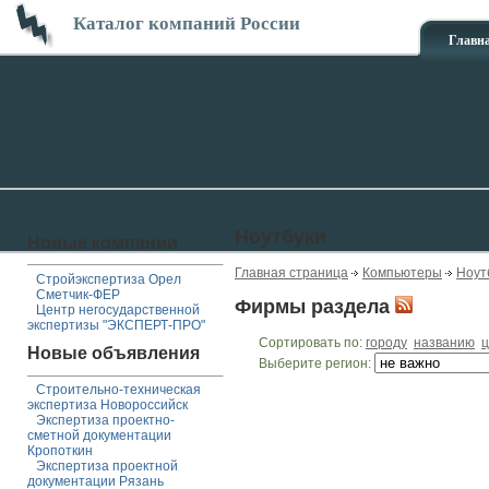
Каталог компаний России
Главн
Ноутбуки
Новые компании
Главная страница
Компьютеры
Ноут
Стройэкспертиза Орел
Сметчик-ФЕР
Фирмы раздела
Центр негосударственной
экспертизы "ЭКСПЕРТ-ПРО"
Сортировать по:
городу
названию
ц
Новые объявления
Выберите регион:
Строительно-техническая
экспертиза Новороссийск
Экспертиза проектно-
сметной документации
Кропоткин
Экспертиза проектной
документации Рязань