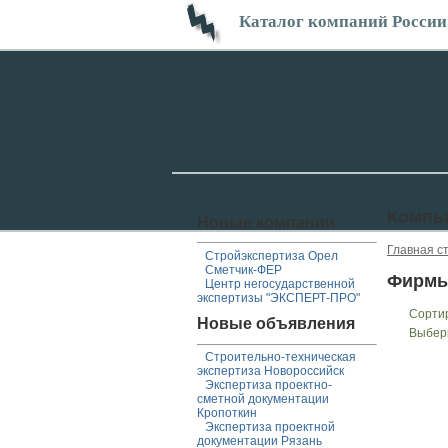
Каталог компаний России
Компь
Новые компании
Главная с
Стройэкспертиза Орел
Сметчик-ФЕР
Фирмы
Центр негосударственной
экспертизы "ЭКСПЕРТ-ПРО"
Сорти
Новые объявления
Выбер
Строительно-техническая
экспертиза Новороссийск
Экспертиза проектно-
сметной документации
Кропоткин
Экспертиза проектной
документации Рязань