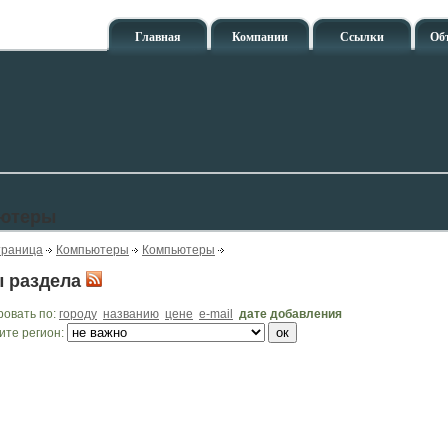
Главная
Компании
Ссылки
Об
ютеры
траница
Компьютеры
Компьютеры
 раздела
ровать по:
городу
названию
цене
e-mail
дате добавления
ите регион: