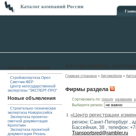
Каталог компаний России
Главн
Автоэкспертиза, автооце
Новые компании
Главная страница
Автомобили
Автоэ
Стройэкспертиза Орел
Сметчик-ФЕР
Центр негосударственной
Фирмы раздела
экспертизы "ЭКСПЕРТ-ПРО"
Новые объявления
Сортировать по:
городу
названию
ц
Выберите регион:
Строительно-техническая
экспертиза Новороссийск
«Центр регистрации измен
1.
Экспертиза проектно-
сметной документации
регион: Санкт-Петербург , а
Кропоткин
Бассейная, 38 , телефон: +7
Экспертиза проектной
Transportsred@rambler.ru
документации Рязань