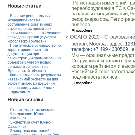
Регистрация изменений тр
Новые статьи
переоборудования ТС в Сан
различных модификаций, Р
Влияние региональных
рефрижератора, Регистраци
коэффициентов на
обвесов
составление смет зимних
строительных проектов и
рекомендации по оптимизации
ОСАГО 2020 - Страхование
2.
расходов и сроков (с учётом
Ярославской области)
регион: Москва , адрес: 1231
Практическое руководство по
телефон: +7 499 4330569 , e
корректировке сметной
документации при
Мы — официальные предста
реконструкции промышленных
Сотрудничаем только с фи
объектов с учётом новых
хорошим рейтингом и высок
регламентов (акцент на
Ярославской области)
Российский союз автострах
Как использовать результаты
подлинность полиса.
независимой экспертизы для
эффективного разрешения
споров между заказчиком и
подрядчиком
Новые ссылки
Строительно-техническое
обследование. Южно-
Сахалинск
Экспертиза смет Южно-
Сахалинск
Экспертиза изысканий