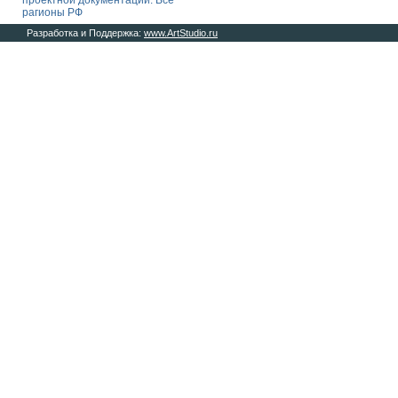
проектной документации. Все
рагионы РФ
Разработка и Поддержка:
www.ArtStudio.ru