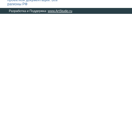
проектной документации. Все
рагионы РФ
Разработка и Поддержка:
www.ArtStudio.ru