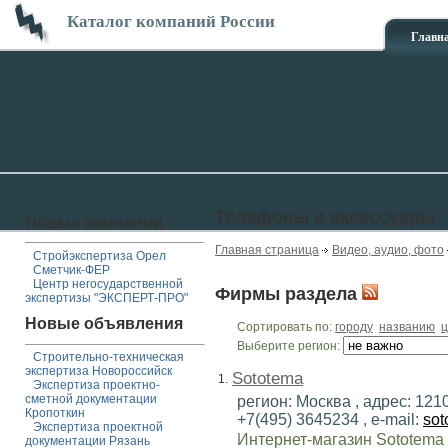
Каталог компаний России
Главн
Телефоны и аксессуары
Новые компании
Главная страница
Видео, аудио, фото
Стройэкспертиза Орел
Сметчик-ФЕР
Центр негосударственной
Фирмы раздела
экспертизы "ЭКСПЕРТ-ПРО"
Новые объявления
Сортировать по:
городу
названию
ц
Выберите регион:
Строительно-техническая
экспертиза Новороссийск
Sototema
1.
Экспертиза проектно-
сметной документации
регион: Москва , адрес: 121
Кропоткин
+7(495) 3645234 , e-mail:
sot
Экспертиза проектной
Интернет-магазин Sototema 
документации Рязань