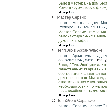
Выезд мастера на дом бесп
Ремонтируем любую фирму
Мастер Сервис
8.
регион: Москва , адрес: Мо
, телефон: +7 926 7701186 ,
Мастер Сервис - компания
ремонт стиральных машин,
духовых шкафов
ТеплЭко в Архангельске
9.
регион: Архангельск , адрес
88182639064 , e-mail:
mail@
Завод "ТеплЭко" уже длит
качественных кварцевых э
обогреватели славятся не
долговечностью. Мы всегд
ответить на них с помощью
необходимости и по желан
приспособления такие как т
ТеплЭко в Саранске
10.
регион: Саранск , адрес: С