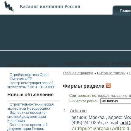
Каталог компаний России
Главн
Бытовая техника, электр
Новые компании
Главная страница
Бытовые товары
Стройэкспертиза Орел
Сметчик-ФЕР
Центр негосударственной
Фирмы раздела
экспертизы "ЭКСПЕРТ-ПРО"
Новые объявления
Сортировать по:
городу
названию
ц
Выберите регион:
Строительно-техническая
экспертиза Новороссийск
Addroid
1.
Экспертиза проектно-
сметной документации
регион: Москва , адрес: Мос
Кропоткин
(495) 2410255 , e-mail:
add@
Экспертиза проектной
Интернет-магазин AdDroid
документации Рязань