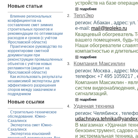
устройств на базе операци
Новые статьи
ТеплЭко
2.
Влияние региональных
коэффициентов на
регион: Абакан , адрес: ул. 
составление смет зимних
e-mail:
mail@tepleko.ru
строительных проектов и
рекомендации по оптимизации
Кварцевый обогреватель Т
расходов и сроков (с учётом
вашего помещения, будь-то
Ярославской области)
Наши обогреватели славят
Практическое руководство по
компактностью и длительно
корректировке сметной
документации при
реконструкции промышленных
Компания Максиклин
3.
объектов с учётом новых
регламентов (акцент на
регион: Москва , адрес: Мос
Ярославской области)
телефон: +7 495 1059217 , 
Как использовать результаты
независимой экспертизы для
Компания Максиклин - явл
эффективного разрешения
систем видеонаблюдения,
споров между заказчиком и
сигнализаций.
подрядчиком
Новые ссылки
Удачная техника
4.
Строительно-техническое
регион: Челябинск , телефон
обследование. Южно-
udachnaya.tehnika@yandex
Сахалинск
В магазинах «Удачная техн
Экспертиза смет Южно-
Сахалинск
бензоинструмент, садово-п
Экспертиза изысканий
и экстремальная техника, 