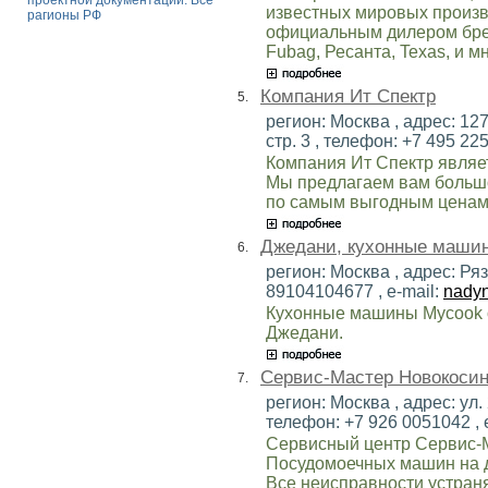
проектной документации. Все
известных мировых произв
рагионы РФ
официальным дилером брендо
Fubag, Ресанта, Texas, и м
Компания Ит Спектр
5.
регион: Москва , адрес: 12
стр. 3 , телефон: +7 495 225
Компания Ит Спектр являе
Мы предлагаем вам большо
по самым выгодным ценам
Джедани, кухонные маши
6.
регион: Москва , адрес: Ряз
89104104677 , e-mail:
nady
Кухонные машины Mycook 
Джедани.
Сервис-Мастер Новокоси
7.
регион: Москва , адрес: ул.
телефон: +7 926 0051042 , 
Сервисный центр Сервис-М
Посудомоечных машин на д
Все неисправности устраня