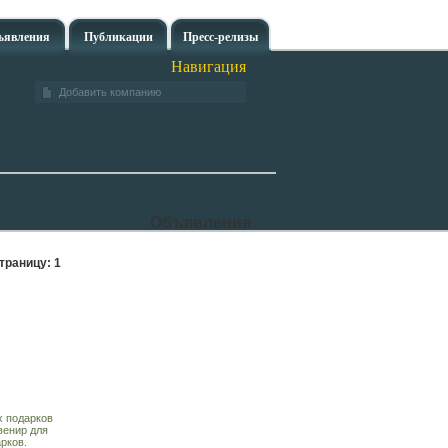
ъявления
Публикации
Пресс-релизы
Навигация
Добавить компанию
Объявления
траницу:
1
х подарков
венир для
рков.