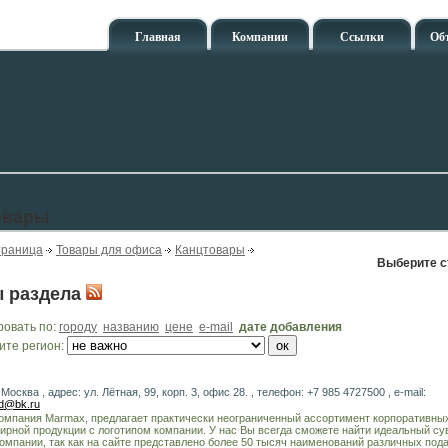
Главная
Компании
Ссылки
Об
овары
траница
Товары для офиса
Канцтовары
Выберите с
 раздела
ровать по:
городу
названию
цене
e-mail
дате добавления
ите регион:
 Москва , адрес: ул. Лётная, 99, корп. 3, офис 28. , телефон: +7 985 4727500 , e-mail:
nd@bk.ru
омпания Marmax, предлагает практически неограниченный ассортимент корпоративны
нирной продукции с логотипом компании. У нас Вы всегда сможете найти идеальный су
омпании, так как на сайте представлено более 50 тысяч наименований различных пода