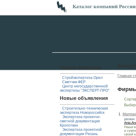
Каталог компаний России
Канцт
Новые компании
Главная с
Стройэкспертиза Орел
Сметчик-ФЕР
Центр негосударственной
Фирмы
экспертизы "ЭКСПЕРТ-ПРО"
Новые объявления
Сорти
Выбер
Строительно-техническая
экспертиза Новороссийск
1.
Marmax
Экспертиза проектно-
регион:
сметной документации
Ania.A
Кропоткин
Наша к
Экспертиза проектной
и суве
документации Рязань
своей к