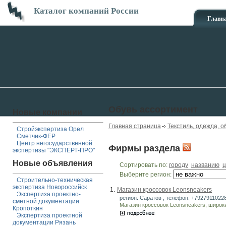
Каталог компаний России
Главн
Обувь ассортимент
Новые компании
Главная страница
Текстиль, одежда, о
Стройэкспертиза Орел
Сметчик-ФЕР
Центр негосударственной
Фирмы раздела
экспертизы "ЭКСПЕРТ-ПРО"
Новые объявления
Сортировать по:
городу
названию
ц
Выберите регион:
Строительно-техническая
экспертиза Новороссийск
1.
Магазин кроссовок Leonsneakers
Экспертиза проектно-
регион: Саратов , телефон: +79279110228 
сметной документации
Магазин кроссовок Leonsneakers, широк
Кропоткин
Экспертиза проектной
документации Рязань