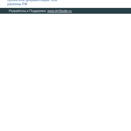
проектной документации. Все
рагионы РФ
Разработка и Поддержка:
www.ArtStudio.ru