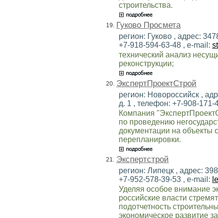
строительства.
Гуково Просмета
19.
регион: Гуково , адрес: 3478
+7-918-594-63-48 , e-mail:
s
технический анализ несущ
реконструкции;
ЭкспертПроектСтрой
20.
регион: Новороссийск , адр
д. 1 , телефон: +7-908-171-4
Компания "ЭкспертПроектС
по проведению негосударс
документации на объекты с
перепланировки.
Экспертстрой
21.
регион: Липецк , адрес: 3980
+7-952-578-39-53 , e-mail:
l
Уделяя особое внимание э
российские власти стремят
подотчетность строительны
экономическое развитие з