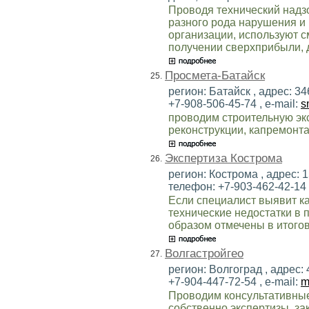
Проводя технический надзо
разного рода нарушения и
организации, используют с
получении сверхприбыли, 
Просмета-Батайск
25.
регион: Батайск , адрес: 346
+7-908-506-45-74 , e-mail:
s
проводим строительную эк
реконструкции, капремонта
Экспертиза Кострома
26.
регион: Кострома , адрес: 1
телефон: +7-903-462-42-14 ,
Если специалист выявит к
технические недостатки в 
образом отмечены в итогов
Волгастройгео
27.
регион: Волгоград , адрес: 4
+7-904-447-72-54 , e-mail:
m
Проводим консультативные
собственно экспертизы, за