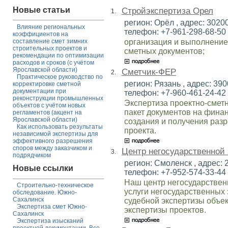
Новые статьи
Стройэкспертиза Орел
1.
регион: Орёл , адрес: 302001
Влияние региональных
телефон: +7-961-298-68-50 ,
коэффициентов на
организация и выполнение
составление смет зимних
строительных проектов и
сметных документов;
рекомендации по оптимизации
расходов и сроков (с учётом
Ярославской области)
Сметчик-ФЕР
2.
Практическое руководство по
регион: Рязань , адрес: 3900
корректировке сметной
документации при
телефон: +7-960-461-24-42 ,
реконструкции промышленных
Экспертиза проектно-смет
объектов с учётом новых
пакет документов на финан
регламентов (акцент на
Ярославской области)
создания и получения раз
Как использовать результаты
проекта.
независимой экспертизы для
эффективного разрешения
споров между заказчиком и
Центр негосударственной
3.
подрядчиком
регион: Смоленск , адрес: 2
Новые ссылки
телефон: +7-952-574-33-44 ,
Наш центр негосударстве
Строительно-техническое
услуги негосударственных 
обследование. Южно-
Сахалинск
судебной экспертизы объек
Экспертиза смет Южно-
экспертизы проектов.
Сахалинск
Экспертиза изысканий