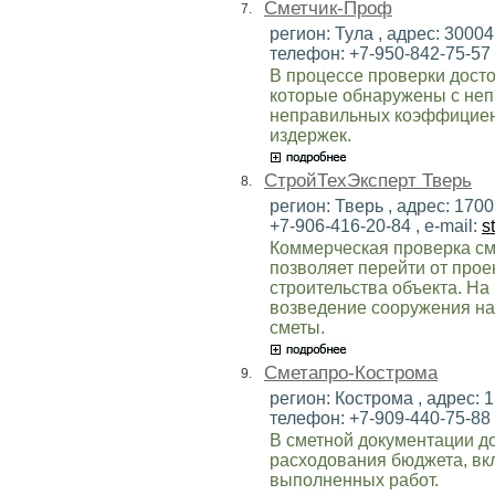
Сметчик-Проф
7.
регион: Тула , адрес: 300041
телефон: +7-950-842-75-57 ,
В процессе проверки дост
которые обнаружены с не
неправильных коэффициен
издержек.
СтройТехЭксперт Тверь
8.
регион: Тверь , адрес: 17001
+7-906-416-20-84 , e-mail:
s
Коммерческая проверка см
позволяет перейти от про
строительства объекта. На
возведение сооружения на
сметы.
Сметапро-Кострома
9.
регион: Кострома , адрес: 15
телефон: +7-909-440-75-88 ,
В сметной документации д
расходования бюджета, вк
выполненных работ.