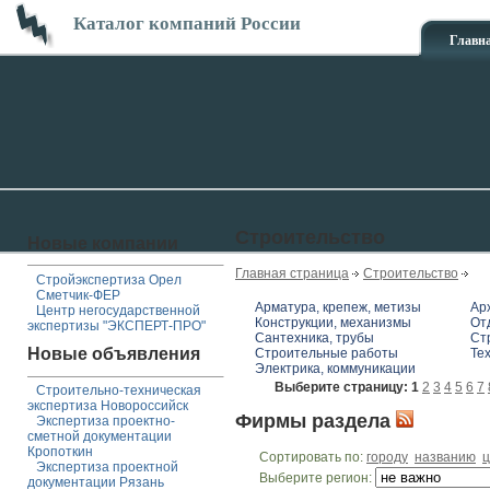
Каталог компаний России
Главн
Строительство
Новые компании
Главная страница
Строительство
Стройэкспертиза Орел
Сметчик-ФЕР
Арматура, крепеж, метизы
Ар
Центр негосударственной
Конструкции, механизмы
От
экспертизы "ЭКСПЕРТ-ПРО"
Сантехника, трубы
Ст
Новые объявления
Строительные работы
Те
Электрика, коммуникации
Выберите страницу:
1
2
3
4
5
6
7
Строительно-техническая
экспертиза Новороссийск
Фирмы раздела
Экспертиза проектно-
сметной документации
Кропоткин
Сортировать по:
городу
названию
ц
Экспертиза проектной
Выберите регион:
документации Рязань