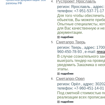
проектной документации. Все
Руспроект Ярославль
4.
рагионы РФ
регион: Ярославль , адрес: 
телефон: +7-951-537-71-17 ,
Для того чтобы обеспечить
объектов, Вы можете прибе
Опытные специалисты, кот
для Вас качественную и н
документации.
Сметапро Тверь
5.
регион: Тверь , адрес: 1700
960-450-78-93 , e-mail:
rewa
В случае сознательного з
выиграть тендер на провед
уведомить Заказчика о не
этапы.
Сметапро-Орел
6.
регион: Орёл , адрес: 30202
телефон: +7-960-451-14-01 ,
Под сметной стоимостью 
реализации всех прописан