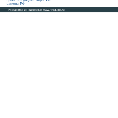
проектной документации. Все
рагионы РФ
Разработка и Поддержка:
www.ArtStudio.ru