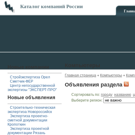
Каталог компаний России
Главн
Компьютеры
Новые компании
Главная страница
Компьютеры
Комп
Стройэкспертиза Орел
Сметчик-ФЕР
Объявления раздела
Центр негосударственной
экспертизы "ЭКСПЕРТ-ПРО"
Сортировать по:
городу
названию
ц
Новые объявления
Выберите регион:
Строительно-техническая
экспертиза Новороссийск
Экспертиза проектно-
сметной документации
Кропоткин
Экспертиза проектной
документации Рязань