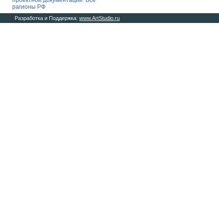
проектной документации. Все
рагионы РФ
Разработка и Поддержка:
www.ArtStudio.ru