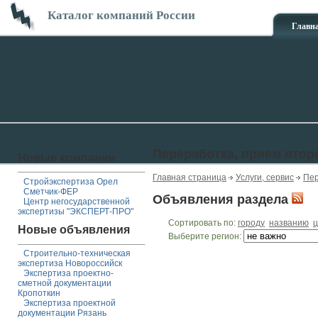
Каталог компаний России
Главн
Переработка, прием вто
Новые компании
Главная страница
Услуги, сервис
Пер
Стройэкспертиза Орел
Сметчик-ФЕР
Объявления раздела
Центр негосударственной
экспертизы "ЭКСПЕРТ-ПРО"
Сортировать по:
городу
названию
ц
Новые объявления
Выберите регион:
Строительно-техническая
экспертиза Новороссийск
Экспертиза проектно-
сметной документации
Кропоткин
Экспертиза проектной
документации Рязань