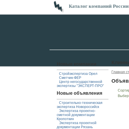
Каталог компаний России
Клинни
Новые компании
Главная с
Стройэкспертиза Орел
Сметчик-ФЕР
Объяв
Центр негосударственной
экспертизы "ЭКСПЕРТ-ПРО"
Сорти
Новые объявления
Выбер
Строительно-техническая
экспертиза Новороссийск
Экспертиза проектно-
сметной документации
Кропоткин
Экспертиза проектной
документации Рязань