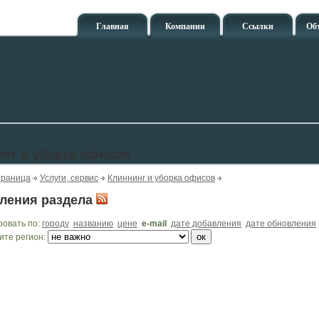
Главная
Компании
Ссылки
Об
нг и уборка офисов
траница
Услуги, сервис
Клиннинг и уборка офисов
ления раздела
ровать по:
городу
названию
цене
e-mail
дате добавления
дате обновления
ите регион: