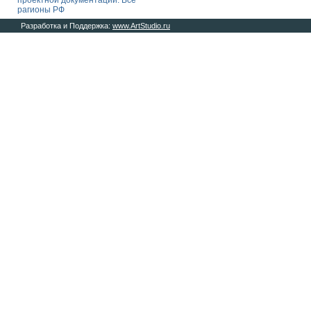
проектной документации. Все
рагионы РФ
Разработка и Поддержка:
www.ArtStudio.ru