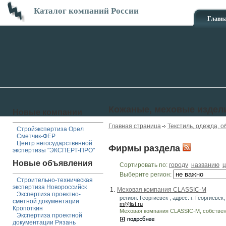
Каталог компаний России
Главн
Кожаные, меховые издел
Новые компании
Главная страница
Текстиль, одежда, о
Стройэкспертиза Орел
Сметчик-ФЕР
Центр негосударственной
Фирмы раздела
экспертизы "ЭКСПЕРТ-ПРО"
Новые объявления
Сортировать по:
городу
названию
ц
Выберите регион:
Строительно-техническая
экспертиза Новороссийск
1.
Меховая компания CLASSIC-M
Экспертиза проектно-
регион: Георгиевск , адрес: г. Георгиевск,
сметной документации
m@list.ru
Кропоткин
Меховая компания CLASSIC-M, собствен
Экспертиза проектной
документации Рязань