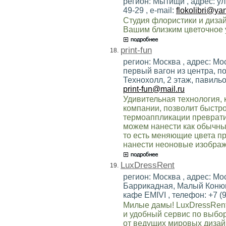
регион: Мытищи , адрес: ул
49-29 , e-mail:
flokolibri@ya
Студия флористики и дизай
Вашим близким цветочное 
print-fun
18.
регион: Москва , адрес: Мос
первый вагон из центра, п
Технохолл, 2 этаж, павильон
print-fun@mail.ru
Удивительная технология,
компании, позволит быстро
термоаппликации преврати
можем нанести как обычные
то есть меняющие цвета п
нанести неоновые изображ
LuxDressRent
19.
регион: Москва , адрес: М
Баррикадная, Малый Конюшк
кафе EMIVI , телефон: +7 (9
Милые дамы! LuxDressRen
и удобный сервис по выбор
от ведущих мировых дизай