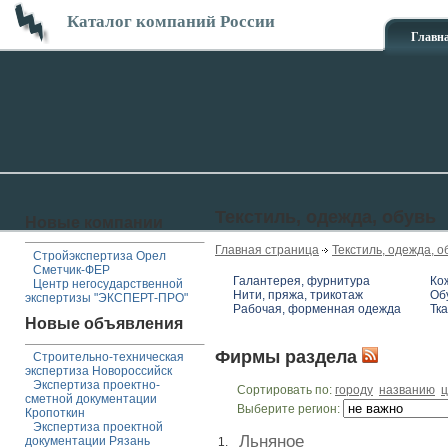
Каталог компаний России
Главн
Текстиль, одежда, обувь
Новые компании
Главная страница
Текстиль, одежда, о
Стройэкспертиза Орел
Сметчик-ФЕР
Галантерея, фурнитура
Ко
Центр негосударственной
Нити, пряжа, трикотаж
Об
экспертизы "ЭКСПЕРТ-ПРО"
Рабочая, форменная одежда
Тка
Новые объявления
Фирмы раздела
Строительно-техническая
экспертиза Новороссийск
Экспертиза проектно-
Сортировать по:
городу
названию
ц
сметной документации
Выберите регион:
Кропоткин
Экспертиза проектной
Льняное
документации Рязань
1.