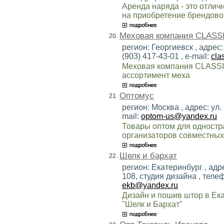
Аренда наряда - это отли
на приобретение брендовог
Меховая компания CLASS
20.
регион: Георгиевск , адрес:
(903) 417-43-01 , e-mail:
cla
Меховая компания CLASSIC
ассортимент меха
Оптомус
21.
регион: Москва , адрес: ул.
mail:
optom-us@yandex.ru
Товары оптом для одностр
организаторов совместных 
Шелк и бархат
22.
регион: Екатеринбург , адре
108, студия дизайна , телеф
ekb@yandex.ru
Дизайн и пошив штор в Ека
"Шелк и Бархат"