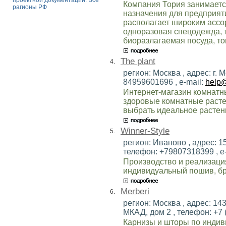
проектной документации. Все
Компания Тория занимаетс
рагионы РФ
назначения для предприят
располагает широким ассо
одноразовая спецодежда,
биоразлагаемая посуда, то
The plant
4.
регион: Москва , адрес: г. 
84959601696 , e-mail:
help@
Интернет-магазин комнатны
здоровые комнатные расте
выбрать идеальное растени
Winner-Style
5.
регион: Иваново , адрес: 1
телефон: +79807318399 , e
Производство и реализаци
индивидуальный пошив, б
Merberi
6.
регион: Москва , адрес: 143
МКАД, дом 2 , телефон: +7 (
Карнизы и шторы по инди