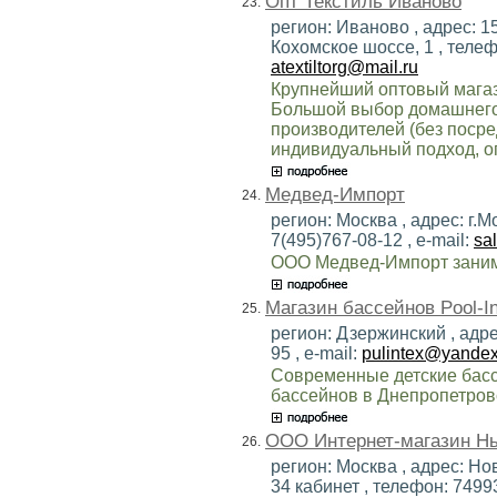
Опт Текстиль Иваново
23.
регион: Иваново , адрес: 1
Кохомское шоссе, 1 , телефо
atextiltorg@mail.ru
Крупнейший оптовый магази
Большой выбор домашнего
производителей (без посре
индивидуальный подход, оп
Медвед-Импорт
24.
регион: Москва , адрес: г.М
7(495)767-08-12 , e-mail:
sa
ООО Медвед-Импорт занима
Магазин бассейнов Pool-In
25.
регион: Дзержинский , адрес
95 , e-mail:
pulintex@yandex
Современные детские басс
бассейнов в Днепропетров
ООО Интернет-магазин Н
26.
регион: Москва , адрес: Нов
34 кабинет , телефон: 7499