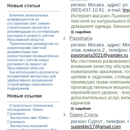
регион: Москва , адрес: ул
Новые статьи
(903)-637-10-91 , e-mail:
lny
Интернет-магазин Льняное
Влияние региональных
коэффициентов на
текстиля из натурального 
составление смет зимних
домашняя одежда, банные 
строительных проектов и
рекомендации по оптимизации
расходов и сроков (с учётом
Pasionaria
2.
Ярославской области)
Практическое руководство по
регион: Москва , адрес: Мо
корректировке сметной
этаж, комната 2 , телефон: 8
документации при
pasionaria2021@yandex.ru
реконструкции промышленных
объектов с учётом новых
Мы постоянно развиваемся
регламентов (акцент на
внимание качеству обслуж
Ярославской области)
пожеланиям заказчиков, го
Как использовать результаты
целями и задачами, стоящ
независимой экспертизы для
эффективного разрешения
преимуществами компании 
споров между заказчиком и
производственные мощност
подрядчиком
европейского уровня; - в
Новые ссылки
дополнительных услуг, вк
карнизов
Строительно-техническое
обследование. Южно-
Сахалинск
Тория Стиль
3.
Экспертиза смет Южно-
регион: Сургут , телефон: +
Сахалинск
Экспертиза изысканий
superklei17@gmail.com