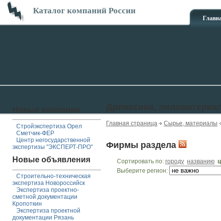
Каталог компаний России
Главн
Древесина, пиломатериа
Новые компании
Главная страница
Сырье, материалы
Стройэкспертиза Орел
Сметчик-ФЕР
Центр негосударственной
Фирмы раздела
экспертизы "ЭКСПЕРТ-ПРО"
Новые объявления
Сортировать по:
городу
названию
ц
Выберите регион:
Строительно-техническая
экспертиза Новороссийск
Экспертиза проектно-
сметной документации
Кропоткин
Экспертиза проектной
документации Рязань