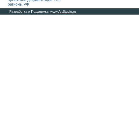
проектной документации. Все
рагионы РФ
Разработка и Поддержка:
www.ArtStudio.ru