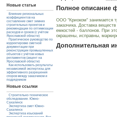
Новые статьи
Полное описание 
Влияние региональных
коэффициентов на
ООО "Криоком" занимается т
составление смет зимних
заказчика. Доставка вещест
строительных проектов и
рекомендации по оптимизации
емкостей - баллонов. При э
расходов и сроков (с учётом
окрашены, исправны, маркир
Ярославской области)
Практическое руководство по
корректировке сметной
Дополнительная 
документации при
реконструкции промышленных
объектов с учётом новых
регламентов (акцент на
Ярославской области)
Как использовать результаты
независимой экспертизы для
эффективного разрешения
споров между заказчиком и
подрядчиком
Новые ссылки
Строительно-техническое
обследование. Южно-
Сахалинск
Экспертиза смет Южно-
Сахалинск
Экспертиза изысканий