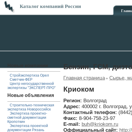
Каталог компаний России
Главн
Новые компании
Бензин, ГСМ, дизт
Стройэкспертиза Орел
Главная страница
Сырье, м
Сметчик-ФЕР
Центр негосударственной
Криоком
экспертизы "ЭКСПЕРТ-ПРО"
Новые объявления
Регион:
Волгоград
Строительно-техническая
Адрес:
400002 г. Волгоград, 
экспертиза Новороссийск
Контактный телефон:
(8442
Экспертиза проектно-
Факс:
8-904-758-23-97
сметной документации
Кропоткин
E-mail:
buh@kriokom.ru
Экспертиза проектной
Оффициальный сайт:
http:/
документации Рязань