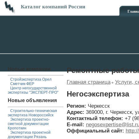
Каталог компаний России
Главн
Новые компании
Ремонтные работ
Стройэкспертиза Орел
Главная страница
Услуги, с
Сметчик-ФЕР
Центр негосударственной
Негосэкспертиза
экспертизы "ЭКСПЕРТ-ПРО"
Новые объявления
Регион:
Черкесск
Строительно-техническая
Адрес:
369000, г. Черкесск, 
экспертиза Новороссийск
Контактный телефон:
+7 (9
Экспертиза проектно-
E-mail:
negosexpertise@list.r
сметной документации
Кропоткин
Оффициальный сайт:
http:
Экспертиза проектной
документации Рязань