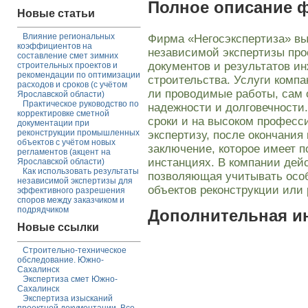
Полное описание 
Новые статьи
Влияние региональных
Фирма «Негосэкспертиза» вы
коэффициентов на
независимой экспертизы про
составление смет зимних
документов и результатов и
строительных проектов и
рекомендации по оптимизации
строительства. Услуги комп
расходов и сроков (с учётом
ли проводимые работы, сам 
Ярославской области)
Практическое руководство по
надежности и долговечности
корректировке сметной
сроки и на высоком професс
документации при
реконструкции промышленных
экспертизу, после окончания
объектов с учётом новых
заключение, которое имеет 
регламентов (акцент на
инстанциях. В компании дейс
Ярославской области)
Как использовать результаты
позволяющая учитывать особ
независимой экспертизы для
объектов реконструкции или 
эффективного разрешения
споров между заказчиком и
подрядчиком
Дополнительная 
Новые ссылки
Строительно-техническое
обследование. Южно-
Сахалинск
Экспертиза смет Южно-
Сахалинск
Экспертиза изысканий