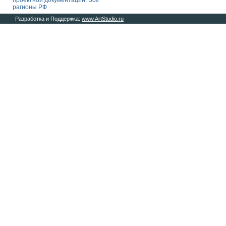
проектной документации. Все
рагионы РФ
Разработка и Поддержка:
www.ArtStudio.ru