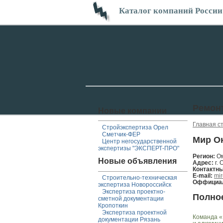
Каталог компаний России
Ремон
Новые компании
Главная с
Стройэкспертиза Орел
Сметчик-ФЕР
Мир О
Центр негосударственной
экспертизы "ЭКСПЕРТ-ПРО"
Регион:
О
Новые объявления
Адрес:
г.
Контактн
E-mail:
mi
Строительно-техническая
Оффициал
экспертиза Новороссийск
Экспертиза проектно-
Полно
сметной документации
Кропоткин
Экспертиза проектной
Команда «
документации Рязань