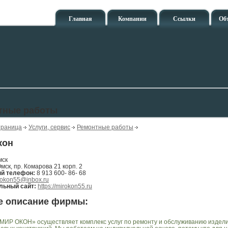
Главная
Компании
Ссылки
Об
тные работы
траница
Услуги, сервис
Ремонтные работы
кон
мск
 Омск, пр. Комарова 21 корп. 2
ый телефон:
8 913 600- 86- 68
rokon55@inbox.ru
ьный сайт:
https://mirokon55.ru
е описание фирмы:
МИР ОКОН» осуществляет комплекс услуг по ремонту и обслуживанию издел