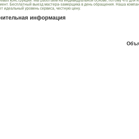
евых конструкций. Мы работаем на индивидуальной основе, потому что для н
иент. Бесплатный выезд мастера-замерщика в день обращения. Наша компа
ет идеальный уровень сервиса, честную цену.
нительная информация
Объ