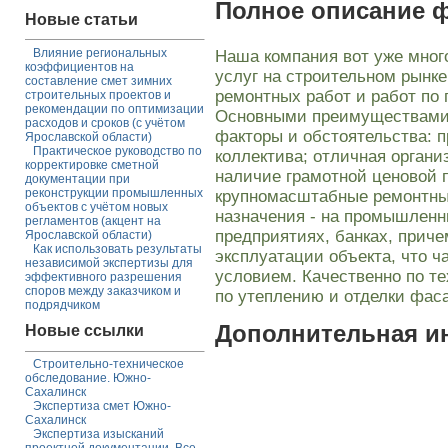
Полное описание 
Новые статьи
Влияние региональных
Наша компания вот уже мног
коэффициентов на
услуг на строительном рынк
составление смет зимних
ремонтных работ и работ по
строительных проектов и
рекомендации по оптимизации
Основными преимуществами
расходов и сроков (с учётом
факторы и обстоятельства: п
Ярославской области)
Практическое руководство по
коллектива; отличная органи
корректировке сметной
наличие грамотной ценовой 
документации при
реконструкции промышленных
крупномасштабные ремонтные
объектов с учётом новых
назначения - на промышленн
регламентов (акцент на
предприятиях, банках, приче
Ярославской области)
Как использовать результаты
эксплуатации объекта, что ч
независимой экспертизы для
условием. Качественно по т
эффективного разрешения
споров между заказчиком и
по утеплению и отделки фас
подрядчиком
Дополнительная 
Новые ссылки
Строительно-техническое
обследование. Южно-
Сахалинск
Экспертиза смет Южно-
Сахалинск
Экспертиза изысканий