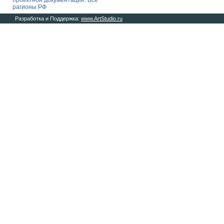
проектной документации. Все
рагионы РФ
Разработка и Поддержка:
www.ArtStudio.ru