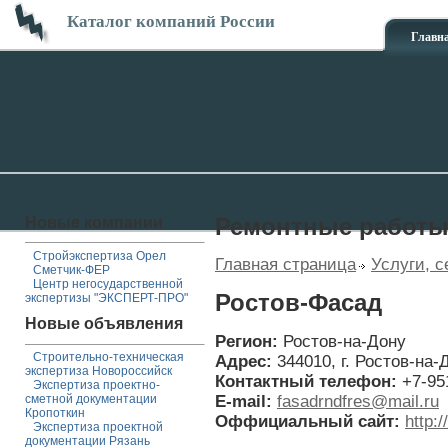
Каталог компаний России
Главн
Новые компании
Ремонтные работ
Стройэкспертиза Орел
Главная страница
Услуги, с
Сметчик-ФЕР
Центр негосударственной
Ростов-Фасад
экспертизы "ЭКСПЕРТ-ПРО"
Новые объявления
Регион:
Ростов-на-Дону
Строительно-техническая
Адрес:
344010, г. Ростов-на-Д
экспертиза Новороссийск
Контактный телефон:
+7-95
Экспертиза проектно-
E-mail:
fasadrndfres@mail.ru
сметной документации
Кропоткин
Оффициальный сайт:
http:
Экспертиза проектной
документации Рязань