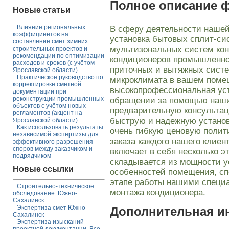
Полное описание 
Новые статьи
Влияние региональных
В сферу деятельности нашей
коэффициентов на
установка бытовых сплит-си
составление смет зимних
мультизональных систем кон
строительных проектов и
рекомендации по оптимизации
кондиционеров промышленног
расходов и сроков (с учётом
приточных и вытяжных систе
Ярославской области)
Практическое руководство по
микроклимата в вашем поме
корректировке сметной
высокопрофессиональная ус
документации при
реконструкции промышленных
обращении за помощью наши
объектов с учётом новых
предварительную консульта
регламентов (акцент на
быструю и надежную установ
Ярославской области)
Как использовать результаты
очень гибкую ценовую полит
независимой экспертизы для
заказа каждого нашего клиен
эффективного разрешения
споров между заказчиком и
включает в себя несколько э
подрядчиком
складывается из мощности у
Новые ссылки
особенностей помещения, сп
этапе работы нашими специ
Строительно-техническое
монтажа кондиционера.
обследование. Южно-
Сахалинск
Экспертиза смет Южно-
Дополнительная 
Сахалинск
Экспертиза изысканий