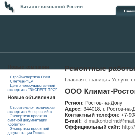
Каталог компаний России
Главн
Новые компании
Ремонтные работ
Стройэкспертиза Орел
Главная страница
Услуги, с
Сметчик-ФЕР
Центр негосударственной
ООО Климат-Росто
экспертизы "ЭКСПЕРТ-ПРО"
Новые объявления
Регион:
Ростов-на-Дону
Строительно-техническая
Адрес:
344018, г. Ростов-на-
экспертиза Новороссийск
Контактный телефон:
+7-90
Экспертиза проектно-
E-mail:
klimatkontrolrnd@mail
сметной документации
Кропоткин
Оффициальный сайт:
http:/
Экспертиза проектной
документации Рязань