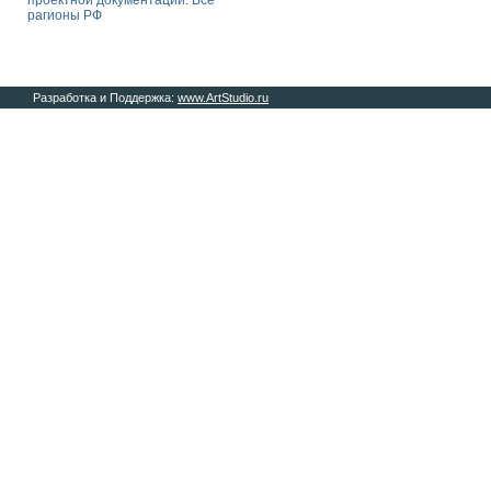
проектной документации. Все
рагионы РФ
Разработка и Поддержка:
www.ArtStudio.ru