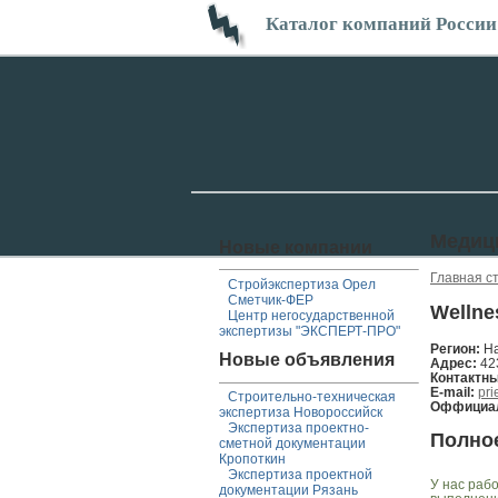
Каталог компаний России
Медиц
Новые компании
Главная с
Стройэкспертиза Орел
Сметчик-ФЕР
Wellne
Центр негосударственной
экспертизы "ЭКСПЕРТ-ПРО"
Регион:
Н
Новые объявления
Адрес:
42
Контактн
E-mail:
pri
Строительно-техническая
Оффициал
экспертиза Новороссийск
Экспертиза проектно-
Полно
сметной документации
Кропоткин
Экспертиза проектной
У нас раб
документации Рязань