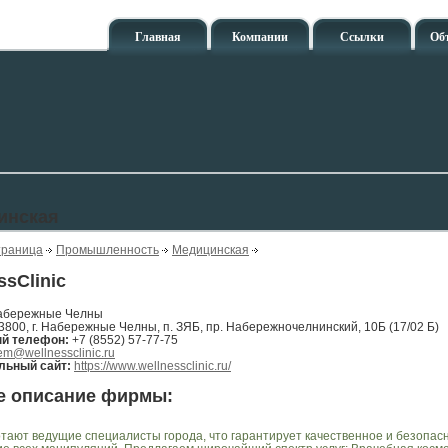
Главная
Компании
Ссылки
Об
инская
траница
Промышленность
Медицинская
ssClinic
абережные Челны
3800, г. Набережные Челны, п. ЗЯБ, пр. Набережночелнинский, 10Б (17/02 Б)
ый телефон:
+7 (8552) 57-77-75
em@wellnessclinic.ru
ьный сайт:
https://www.wellnessclinic.ru/
е описание фирмы:
отают ведущие специалисты города, что гарантирует качественное и безопас