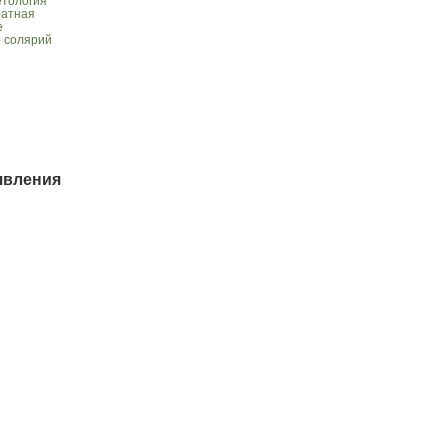
етология
ратная
е
р солярий
явления