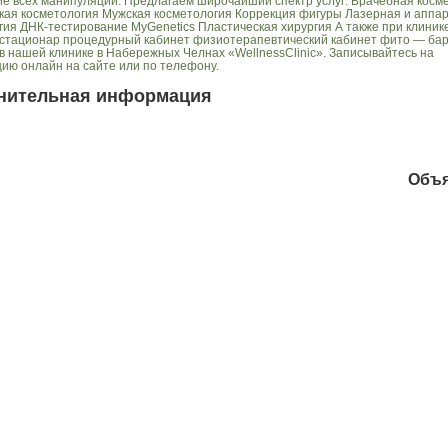
е всех манипуляций. Предлагаем широчайший спектр услуг: Врачебная косм
кая косметология Мужская косметология Коррекция фигуры Лазерная и аппа
гия ДНК-тестирование MyGenetics Пластическая хирургия А также при клиник
 стационар процедурный кабинет физиотерапевтический кабинет фито — ба
в нашей клинике в Набережных Челнах «WellnessClinic». Записывайтесь на
цию онлайн на сайте или по телефону.
нительная информация
Объ