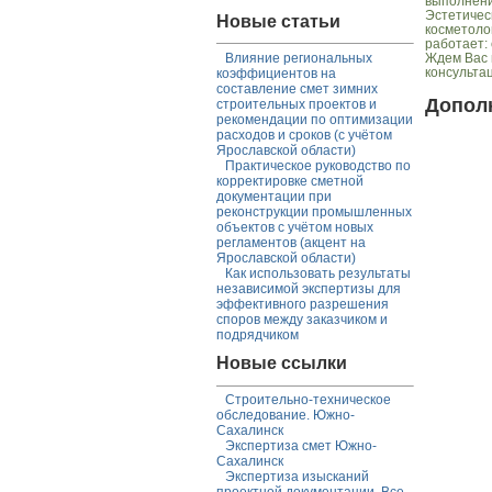
выполнени
Эстетичес
Новые статьи
косметоло
работает:
Влияние региональных
Ждем Вас 
консульта
коэффициентов на
составление смет зимних
Допол
строительных проектов и
рекомендации по оптимизации
расходов и сроков (с учётом
Ярославской области)
Практическое руководство по
корректировке сметной
документации при
реконструкции промышленных
объектов с учётом новых
регламентов (акцент на
Ярославской области)
Как использовать результаты
независимой экспертизы для
эффективного разрешения
споров между заказчиком и
подрядчиком
Новые ссылки
Строительно-техническое
обследование. Южно-
Сахалинск
Экспертиза смет Южно-
Сахалинск
Экспертиза изысканий