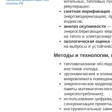
проектной документации. Все
котельных, тепловых пу
рагионы РФ
рекуперации;
сметная верификация
энергомодернизацию, п
индексов;
анализ окупаемости
— 
энергосберегающих мер
на тепло и электроэнер
экологическая оценка
на выбросы и устойчив
Методы и технологии, 
тепловизионное обследо
мостиков холода;
эргономические и клим
микроклимата помещен
энергетическое модели
пакеты математического
энергопотребления);
использование цифровы
синхронизации проектн
инструментальные заме