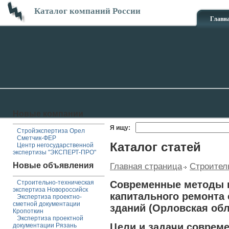
Каталог компаний России
Главн
Новые компании
Я ищу:
Стройэкспертиза Орел
Сметчик-ФЕР
Каталог статей
Центр негосударственной
экспертизы "ЭКСПЕРТ-ПРО"
Новые объявления
Главная страница
Строител
Современные методы 
Строительно-техническая
экспертиза Новороссийск
капитального ремонта
Экспертиза проектно-
сметной документации
зданий (Орловская обл
Кропоткин
Экспертиза проектной
Цели и задачи соврем
документации Рязань