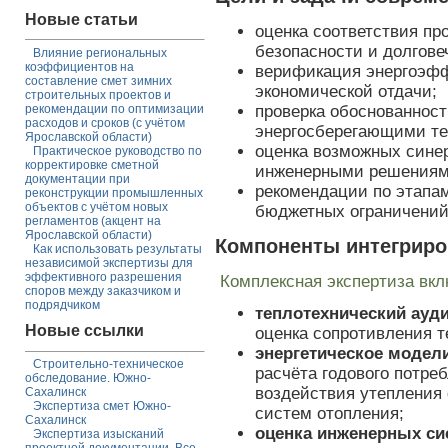
Новые статьи
оценка соответствия п
безопасности и долгове
Влияние региональных
коэффициентов на
верификация энергоэфф
составление смет зимних
экономической отдачи;
строительных проектов и
проверка обоснованност
рекомендации по оптимизации
расходов и сроков (с учётом
энергосберегающими те
Ярославской области)
оценка возможных сине
Практическое руководство по
корректировке сметной
инженерными решениями
документации при
рекомендации по этапа
реконструкции промышленных
объектов с учётом новых
бюджетных ограничений 
регламентов (акцент на
Ярославской области)
Компоненты интегриро
Как использовать результаты
независимой экспертизы для
эффективного разрешения
Комплексная экспертиза вкл
споров между заказчиком и
подрядчиком
теплотехнический ауд
Новые ссылки
оценка сопротивления 
энергетическое модел
Строительно-техническое
расчёта годового потре
обследование. Южно-
воздействия утепления
Сахалинск
Экспертиза смет Южно-
систем отопления;
Сахалинск
оценка инженерных си
Экспертиза изысканий