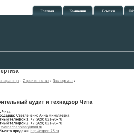
Главная
Компании
Ссылки
Об
пертиза
я страница
Строительство
Экспертиза
ительный аудит и технадзор Чита
н:
Чита
родавца:
Светлеченко Анна Николаевна
тный телефон 1:
+7 (929) 821-96-78
тный телефон 2:
+7 (929) 821-96-78
:
sverdechenolast@mail.ru
бъекта продажи:
http://expert-75.ru