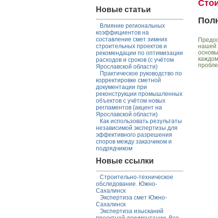
Сто
Новые статьи
Пол
Влияние региональных
коэффициентов на
составление смет зимних
Предос
нашей 
строительных проектов и
основы
рекомендации по оптимизации
каждом
расходов и сроков (с учётом
пробле
Ярославской области)
Практическое руководство по
корректировке сметной
документации при
реконструкции промышленных
объектов с учётом новых
регламентов (акцент на
Ярославской области)
Как использовать результаты
независимой экспертизы для
эффективного разрешения
споров между заказчиком и
подрядчиком
Новые ссылки
Строительно-техническое
обследование. Южно-
Сахалинск
Экспертиза смет Южно-
Сахалинск
Экспертиза изысканий