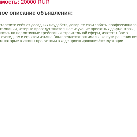
имость:
20000 RUR
ное описание объявления:
терегите себя от досадных неудобств, доверьте свои заботы профессионал
компании, которые проведут тщательное изучение проектных документов и,
ваясь на нормативные требования строительной сферы, известят Вас о
 очевидном и скрытом изъяне.Вам предложат оптимальные пути решения вс
м, которые вызваны просчетами в ходе проектирования/эксплуатации.