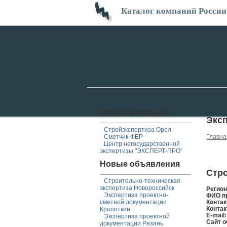
Каталог компаний России
Новые компании
Экс
Стройэкспертиза Орел
Сметчик-ФЕР
Главна
Центр негосударственной
экспертизы "ЭКСПЕРТ-ПРО"
Новые объявления
Стро
Строительно-техническая
экспертиза Новороссийск
Регио
Экспертиза проектно-
ФИО п
сметной документации
Контак
Контак
Кропоткин
E-mail
Экспертиза проектной
Сайт о
документации Рязань