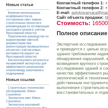
Контактный телефон 1:
+
Новые статьи
Контактный телефон 2:
+
E-mail:
polykovarvara@mail
Влияние региональных
коэффициентов на
Сайт объекта продажи:
h
составление смет зимних
Стоимость:
1650
строительных проектов и
рекомендации по оптимизации
расходов и сроков (с учётом
Полное описание
Ярославской области)
Практическое руководство по
корректировке сметной
документации при
Экспертное исследование 
реконструкции промышленных
и проводится с целью осу
объектов с учётом новых
здания требованиям надеж
регламентов (акцент на
Ярославской области)
обнаружения нарушений, 
Как использовать результаты
возведения крупного строи
независимой экспертизы для
эффективного разрешения
исследование зданий и со
споров между заказчиком и
качестве эффективного ры
подрядчиком
экологической и техногенн
Новые ссылки
действенным инструменто
выполнения строительно-
Строительно-техническое
обследование. Южно-
восстановительных и отде
Сахалинск
Экспертиза смет Южно-
Сахалинск
Экспертиза изысканий