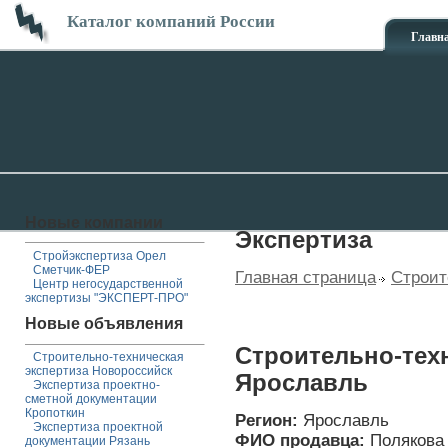
Каталог компаний России
Главн
Новые компании
Экспертиза
Стройэкспертиза Орел
Сметчик-ФЕР
Главная страница
Строит
Центр негосударственной
экспертизы "ЭКСПЕРТ-ПРО"
Новые объявления
Строительно-тех
Строительно-техническая
экспертиза Новороссийск
Ярославль
Экспертиза проектно-
сметной документации
Кропоткин
Регион:
Ярославль
Экспертиза проектной
ФИО продавца:
Полякова
документации Рязань