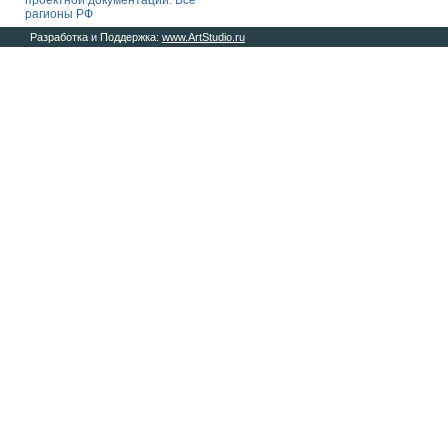
проектной документации. Все
рагионы РФ
Разработка и Поддержка:
www.ArtStudio.ru