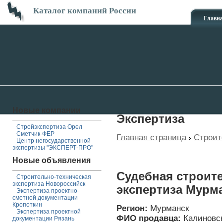
Каталог компаний России
Главн
Новые компании
Экспертиза
Стройэкспертиза Орел
Сметчик-ФЕР
Главная страница
Строит
Центр негосударственной
экспертизы "ЭКСПЕРТ-ПРО"
Новые объявления
Судебная строит
Строительно-техническая
экспертиза Новороссийск
экспертиза Мурм
Экспертиза проектно-
сметной документации
Кропоткин
Регион:
Мурманск
Экспертиза проектной
ФИО продавца:
Калиновс
документации Рязань