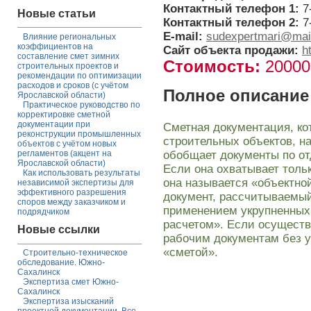
Контактный телефон 1:
7
Новые статьи
Контактный телефон 2:
7
E-mail:
sudexpertmari@mail
Влияние региональных
коэффициентов на
Сайт объекта продажи:
h
составление смет зимних
Стоимость:
2000
строительных проектов и
рекомендации по оптимизации
расходов и сроков (с учётом
Полное описание
Ярославской области)
Практическое руководство по
корректировке сметной
документации при
Сметная документация, ко
реконструкции промышленных
строительных объектов, на
объектов с учётом новых
обобщает документы по о
регламентов (акцент на
Ярославской области)
Если она охватывает тольк
Как использовать результаты
она называется «объектно
независимой экспертизы для
эффективного разрешения
документ, рассчитываемый
споров между заказчиком и
применением укрупненных
подрядчиком
расчетом». Если осуществ
Новые ссылки
рабочим документам без у
«сметой».
Строительно-техническое
обследование. Южно-
Сахалинск
Экспертиза смет Южно-
Сахалинск
Экспертиза изысканий