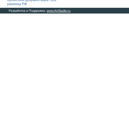
проектной документации. Все
рагионы РФ
Разработка и Поддержка:
www.ArtStudio.ru