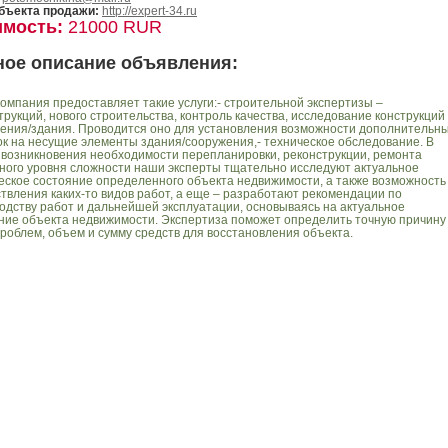
бъекта продажи:
http://expert-34.ru
имость:
21000 RUR
ное описание объявления:
омпания предоставляет такие услуги:- строительной экспертизы –
трукций, нового строительства, контроль качества, исследование конструкций
ения/здания. Проводится оно для установления возможности дополнительн
ок на несущие элементы здания/сооружения,- техническое обследование. В
 возникновения необходимости перепланировки, реконструкции, ремонта
ного уровня сложности наши эксперты тщательно исследуют актуальное
еское состояние определенного объекта недвижимости, а также возможность
твления каких-то видов работ, а еще – разработают рекомендации по
одству работ и дальнейшей эксплуатации, основываясь на актуальное
ние объекта недвижимости. Экспертиза поможет определить точную причину
проблем, объем и сумму средств для восстановления объекта.