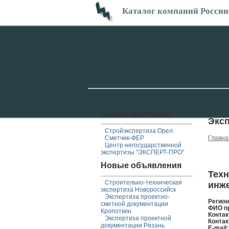
Каталог компаний России
Новые компании
Экс
Стройэкспертиза Орел
Сметчик-ФЕР
Главна
Центр негосударственной
экспертизы "ЭКСПЕРТ-ПРО"
Новые объявления
Техн
Строительно-техническая
инж
экспертиза Новороссийск
Экспертиза проектно-
Регио
сметной документации
ФИО п
Кропоткин
Контак
Экспертиза проектной
Контак
документации Рязань
E-mail