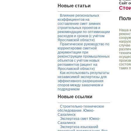
Сайт о
Новые статьи
Сто
Влияние региональных
Пол
коэффициентов на
составление смет зимних
строительных проектов и
Наша к
рекомендации по оптимизации
реконс
расходов и сроков (с учётом
сооруж
Ярославской области)
нагруз
Практическое руководство по
случае
корректировке сметной
различ
документации при
технич
реконструкции промышленных
осущес
произв
объектов с учётом новых
состоя
регламентов (акцент на
таких 
Ярославской области)
Как использовать результаты
независимой экспертизы для
эффективного разрешения
споров между заказчиком и
подрядчиком
Новые ссылки
Строительно-техническое
обследование. Южно-
Сахалинск
Экспертиза смет Южно-
Сахалинск
Экспертиза изысканий