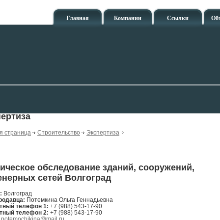
Главная
Компании
Ссылки
Об
пертиза
я страница
Строительство
Экспертиза
ическое обследование зданий, сооружений,
енерных сетей Волгоград
н:
Волгоград
родавца:
Потемкина Ольга Геннадьевна
тный телефон 1:
+7 (988) 543-17-90
тный телефон 2:
+7 (988) 543-17-90
:
potemochikina@mail.ru