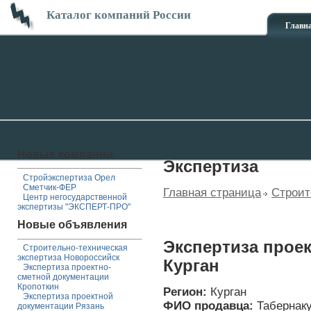
Каталог компаний России
Главн
Новые компании
Экспертиза
Стройэкспертиза Орел
Сметчик-ФЕР
Главная страница
Строит
Центр негосударственной
экспертизы "ЭКСПЕРТ-ПРО"
Новые объявления
Экспертиза прое
Строительно-техническая
экспертиза Новороссийск
Курган
Экспертиза проектно-
сметной документации
Кропоткин
Регион:
Курган
Экспертиза проектной
ФИО продавца:
Табернак
документации Рязань