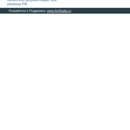
проектной документации. Все
рагионы РФ
Разработка и Поддержка:
www.ArtStudio.ru