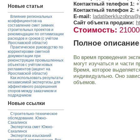
Контактный телефон 1:
+
Новые статьи
Контактный телефон 2:
+
E-mail:
ladatiberkluzobna@
Влияние региональных
коэффициентов на
Сайт объекта продажи:
h
составление смет зимних
Стоимость:
2100
строительных проектов и
рекомендации по оптимизации
расходов и сроков (с учётом
Полное описание
Ярославской области)
Практическое руководство по
корректировке сметной
документации при
Во время проведения эксп
реконструкции промышленных
могут изучаться и части п
объектов с учётом новых
Время, которое выделяется
регламентов (акцент на
Ярославской области)
индивидуально. Оно завис
Как использовать результаты
объемов.
независимой экспертизы для
эффективного разрешения
споров между заказчиком и
подрядчиком
Новые ссылки
Строительно-техническое
обследование. Южно-
Сахалинск
Экспертиза смет Южно-
Сахалинск
Экспертиза изысканий