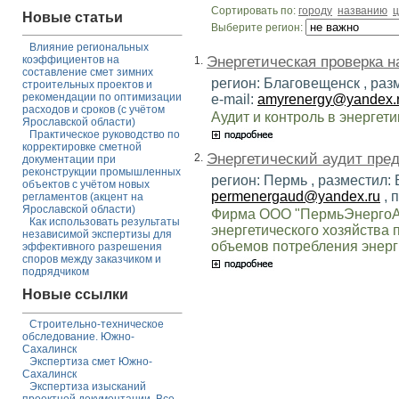
Сортировать по:
городу
названию
ц
Новые статьи
Выберите регион:
Влияние региональных
Энергетическая проверка н
коэффициентов на
1.
составление смет зимних
регион: Благовещенск , раз
строительных проектов и
рекомендации по оптимизации
e-mail:
amyrenergy@yandex.
расходов и сроков (с учётом
Аудит и контроль в энергет
Ярославской области)
Практическое руководство по
корректировке сметной
Энергетический аудит пре
2.
документации при
реконструкции промышленных
регион: Пермь , разместил: 
объектов с учётом новых
permenergaud@yandex.ru
, 
регламентов (акцент на
Ярославской области)
Фирма ООО "ПермьЭнергоАу
Как использовать результаты
энергетического хозяйства
независимой экспертизы для
объемов потребления энерг
эффективного разрешения
споров между заказчиком и
подрядчиком
Новые ссылки
Строительно-техническое
обследование. Южно-
Сахалинск
Экспертиза смет Южно-
Сахалинск
Экспертиза изысканий