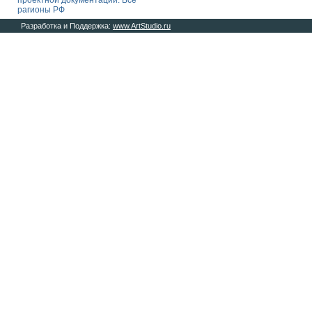
проектной документации. Все
рагионы РФ
Разработка и Поддержка:
www.ArtStudio.ru