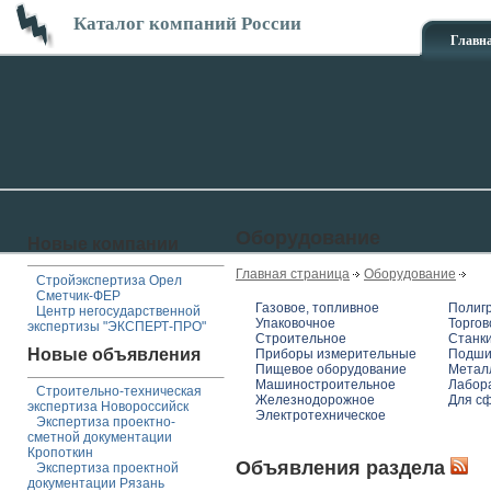
Каталог компаний России
Главн
Оборудование
Новые компании
Главная страница
Оборудование
Стройэкспертиза Орел
Сметчик-ФЕР
Газовое, топливное
Полиг
Центр негосударственной
Упаковочное
Торгов
экспертизы "ЭКСПЕРТ-ПРО"
Строительное
Станк
Новые объявления
Приборы измерительные
Подши
Пищевое оборудование
Метал
Машиностроительное
Лабор
Строительно-техническая
Железнодорожное
Для сф
экспертиза Новороссийск
Электротехническое
Экспертиза проектно-
сметной документации
Кропоткин
Объявления раздела
Экспертиза проектной
документации Рязань