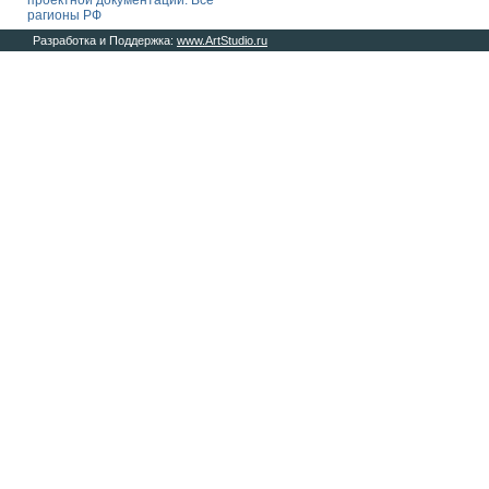
проектной документации. Все
рагионы РФ
Разработка и Поддержка:
www.ArtStudio.ru