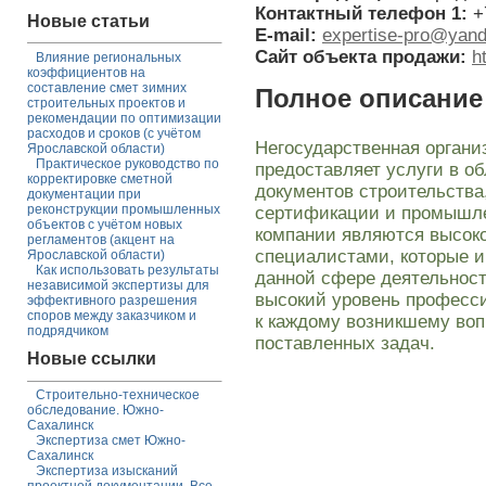
Контактный телефон 1:
+
Новые статьи
E-mail:
expertise-pro@yand
Сайт объекта продажи:
h
Влияние региональных
коэффициентов на
составление смет зимних
Полное описание
строительных проектов и
рекомендации по оптимизации
расходов и сроков (с учётом
Негосударственная органи
Ярославской области)
Практическое руководство по
предоставляет услуги в о
корректировке сметной
документов строительства
документации при
реконструкции промышленных
сертификации и промышле
объектов с учётом новых
компании являются высо
регламентов (акцент на
специалистами, которые и
Ярославской области)
Как использовать результаты
данной сфере деятельност
независимой экспертизы для
высокий уровень професс
эффективного разрешения
споров между заказчиком и
к каждому возникшему воп
подрядчиком
поставленных задач.
Новые ссылки
Строительно-техническое
обследование. Южно-
Сахалинск
Экспертиза смет Южно-
Сахалинск
Экспертиза изысканий