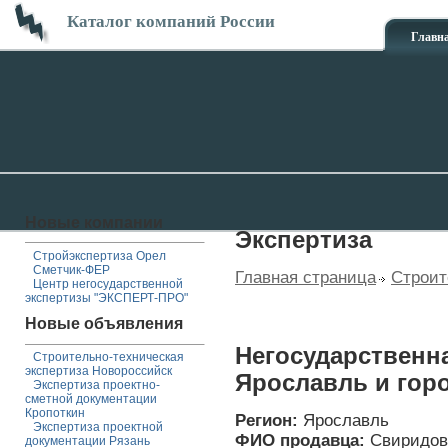
Каталог компаний России
Главн
Новые компании
Экспертиза
Стройэкспертиза Орел
Сметчик-ФЕР
Главная страница
Строит
Центр негосударственной
экспертизы "ЭКСПЕРТ-ПРО"
Новые объявления
Негосударственна
Строительно-техническая
экспертиза Новороссийск
Ярославль и гор
Экспертиза проектно-
сметной документации
Кропоткин
Регион:
Ярославль
Экспертиза проектной
ФИО продавца:
Свиридов
документации Рязань