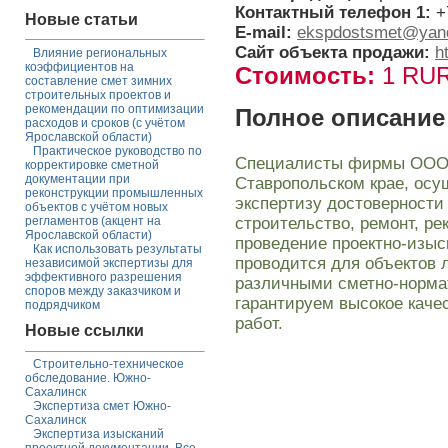
Контактный телефон 1:
+
Новые статьи
E-mail:
ekspdostsmet@yan
Сайт объекта продажи:
h
Влияние региональных
коэффициентов на
Стоимость:
1 RU
составление смет зимних
строительных проектов и
рекомендации по оптимизации
Полное описание
расходов и сроков (с учётом
Ярославской области)
Практическое руководство по
Специалисты фирмы ООО "
корректировке сметной
документации при
Ставропольском крае, ос
реконструкции промышленных
экспертизу достоверности
объектов с учётом новых
строительство, ремонт, ре
регламентов (акцент на
Ярославской области)
проведение проектно-изыс
Как использовать результаты
проводится для объектов 
независимой экспертизы для
эффективного разрешения
различными сметно-норм
споров между заказчиком и
гарантируем высокое качес
подрядчиком
работ.
Новые ссылки
Строительно-техническое
обследование. Южно-
Сахалинск
Экспертиза смет Южно-
Сахалинск
Экспертиза изысканий