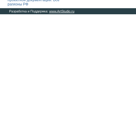
проектной документации. Все
рагионы РФ
Разработка и Поддержка:
www.ArtStudio.ru