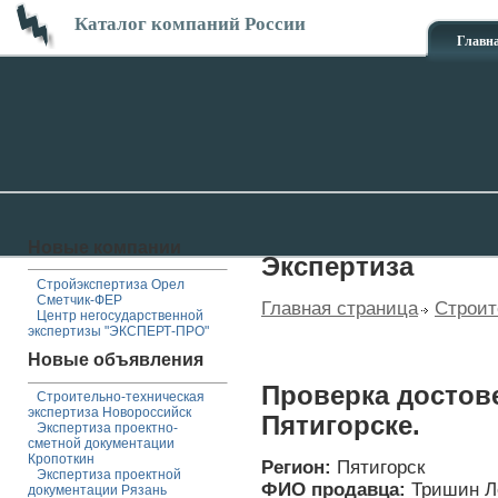
Каталог компаний России
Главн
Новые компании
Экспертиза
Стройэкспертиза Орел
Сметчик-ФЕР
Главная страница
Строит
Центр негосударственной
экспертизы "ЭКСПЕРТ-ПРО"
Новые объявления
Проверка достов
Строительно-техническая
экспертиза Новороссийск
Пятигорске.
Экспертиза проектно-
сметной документации
Кропоткин
Регион:
Пятигорск
Экспертиза проектной
ФИО продавца:
Тришин Л
документации Рязань