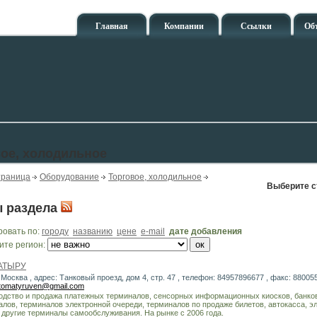
Главная
Компании
Ссылки
Об
ое, холодильное
траница
Оборудование
Торговое, холодильное
Выберите с
 раздела
ровать по:
городу
названию
цене
e-mail
дате добавления
ите регион:
АТЫРУ
 Москва , адрес: Танковый проезд, дом 4, стр. 47 , телефон: 84957896677 , факс: 880055
tomatyruven@gmail.com
одство и продажа платежных терминалов, сенсорных информационных киосков, банко
алов, терминалов электронной очереди, терминалов по продаже билетов, автокасса, э
 другие терминалы самообслуживания. На рынке с 2006 года.