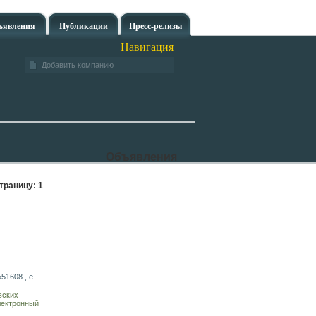
ъявления
Публикации
Пресс-релизы
Навигация
Добавить компанию
Объявления
траницу:
1
51608 , e-
вских
лектронный