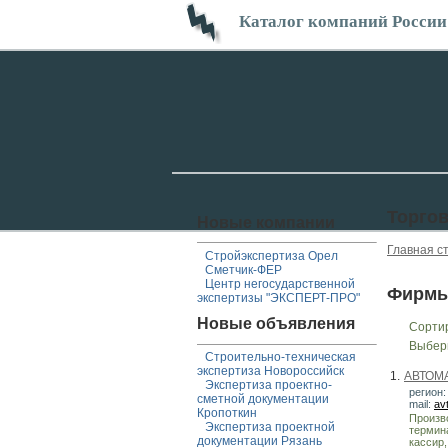
Каталог компаний России
Торгов
Новые компании
Главная с
Стройэкспертиза Орел
Сметчик-ФЕР
Центр негосударственной
Фирмы
экспертизы "ЭКСПЕРТ-ПРО"
Новые объявления
Сорти
Выбер
Строительно-техническая
экспертиза Новороссийск
1.
АВТОМ
Экспертиза проектно-
регион:
сметной документации
mail:
av
Кропоткин
Произв
Экспертиза проектной
термин
документации Рязань
кассир,