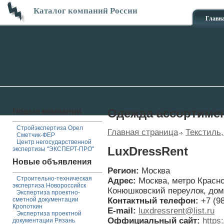
Каталог компаний России
Главн
Новые компании
Одежда ассортиме
Стройэкспертиза Орел
Главная страница
Текстиль,
Сметчик-ФЕР
Центр негосударственной
LuxDressRent
экспертизы "ЭКСПЕРТ-ПРО"
Новые объявления
Регион:
Москва
Строительно-техническая
Адрес:
Москва, метро Красн
экспертиза Новороссийск
Конюшковский переулок, дом 
Экспертиза проектно-
Контактный телефон:
+7 (9
сметной документации
Кропоткин
E-mail:
luxdressrent@list.ru
Экспертиза проектной
Оффициальный сайт:
https
документации Рязань