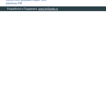
проектной документации. Все
рагионы РФ
Разработка и Поддержка:
www.ArtStudio.ru