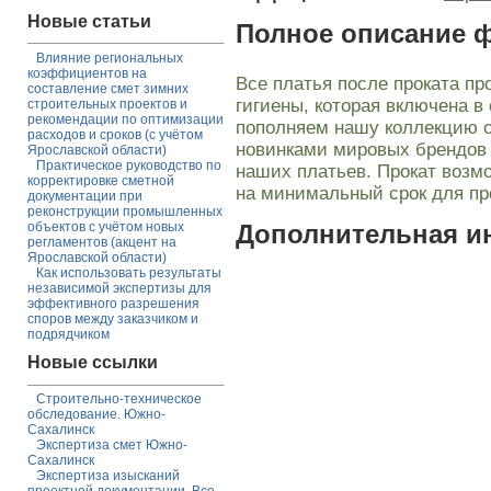
Новые статьи
Полное описание 
Влияние региональных
коэффициентов на
Все платья после проката пр
составление смет зимних
гигиены, которая включена в
строительных проектов и
рекомендации по оптимизации
пополняем нашу коллекцию 
расходов и сроков (с учётом
новинками мировых брендов 
Ярославской области)
Практическое руководство по
наших платьев. Прокат возмож
корректировке сметной
на минимальный срок для пр
документации при
реконструкции промышленных
объектов с учётом новых
Дополнительная 
регламентов (акцент на
Ярославской области)
Как использовать результаты
независимой экспертизы для
эффективного разрешения
споров между заказчиком и
подрядчиком
Новые ссылки
Строительно-техническое
обследование. Южно-
Сахалинск
Экспертиза смет Южно-
Сахалинск
Экспертиза изысканий