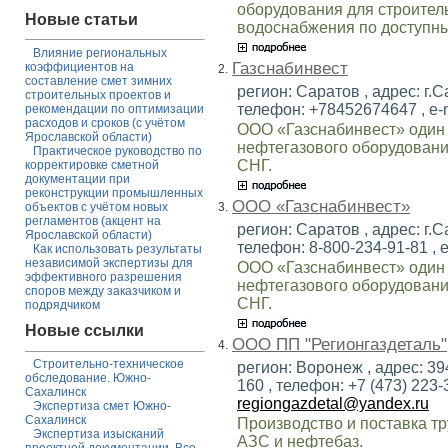
оборудования для строитель
Новые статьи
водоснабжения по доступн
Влияние региональных
Газснабинвест
коэффициентов на
2.
составление смет зимних
регион: Саратов , адрес: г.С
строительных проектов и
телефон: +78452674647 , e-
рекомендации по оптимизации
расходов и сроков (с учётом
ООО «Газснабинвест» один 
Ярославской области)
нефтегазового оборудовани
Практическое руководство по
СНГ.
корректировке сметной
документации при
реконструкции промышленных
ООО «Газснабинвест»
3.
объектов с учётом новых
регламентов (акцент на
регион: Саратов , адрес: г.С
Ярославской области)
телефон: 8-800-234-91-81 , e
Как использовать результаты
независимой экспертизы для
ООО «Газснабинвест» один 
эффективного разрешения
нефтегазового оборудовани
споров между заказчиком и
СНГ.
подрядчиком
Новые ссылки
ООО ПП "Регионгаздеталь"
4.
Строительно-техническое
регион: Воронеж , адрес: 39
обследование. Южно-
160 , телефон: +7 (473) 223-3
Сахалинск
regiongazdetal@yandex.ru
Экспертиза смет Южно-
Сахалинск
Производство и поставка т
Экспертиза изысканий
АЗС и нефтебаз.