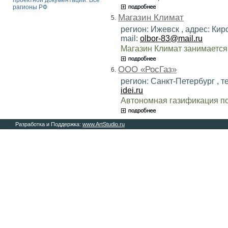
проектной документации. Все
рагионы РФ
Магазин Климат
5.
регион: Ижевск , адрес: Кир
mail:
olbor-83@mail.ru
Магазин Климат занимается
ООО «РосГаз»
6.
регион: Санкт-Петербург , те
idei.ru
Автономная газификация по
Разработка и Поддержка:
www.ArtStudio.ru