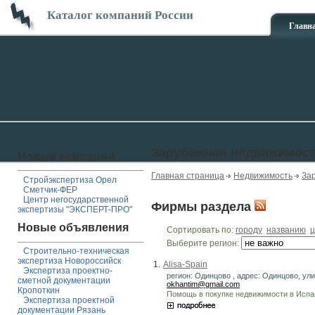
Каталог компаний России
Главн
Зарубежная недвижимос
Новые компании
Главная страница
Недвижимость
За
Стройэкспертиза Орел
Сметчик-ФЕР
Центр негосударственной
Фирмы раздела
экспертизы "ЭКСПЕРТ-ПРО"
Новые объявления
Сортировать по:
городу
названию
ц
Выберите регион:
Строительно-техническая
экспертиза Новороссийск
1.
Alisa-Spain
Экспертиза проектно-
регион: Одинцово , адрес: Одинцово, ули
сметной документации
okhantim@gmail.com
Кропоткин
Помощь в покупке недвижимости в Испан
Экспертиза проектной
документации Рязань