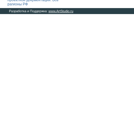
проектной документации. Все
рагионы РФ
Разработка и Поддержка:
www.ArtStudio.ru