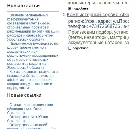
компьютеры, планшеты, тел
Новые статьи
Компьютерный сервис Abe
2.
Влияние региональных
коэффициентов на
регион: Уфа , адрес: ул.Про
составление смет зимних
телефон: +73472668736 , e-
строительных проектов и
рекомендации по оптимизации
Производим подбор, устано
расходов и сроков (с учётом
(петли, инверторы, маттрицы
Ярославской области)
аккумуляторные батареи, з
Практическое руководство по
корректировке сметной
документации при
реконструкции промышленных
объектов с учётом новых
регламентов (акцент на
Ярославской области)
Как использовать результаты
независимой экспертизы для
эффективного разрешения
споров между заказчиком и
подрядчиком
Новые ссылки
Строительно-техническое
обследование. Южно-
Сахалинск
Экспертиза смет Южно-
Сахалинск
Экспертиза изысканий