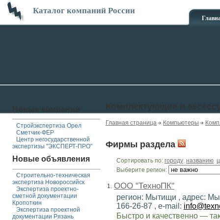
Каталог компаний России
Главн
Комплектующие и аксесс
Новые компании
Главная страница
Компьютеры
Комп
Стройэкспертиза Орел
Сметчик-ФЕР
Центр негосударственной
Фирмы раздела
экспертизы "ЭКСПЕРТ-ПРО"
Новые объявления
Сортировать по:
городу
названию
ц
Выберите регион:
Строительно-техническая
экспертиза Новороссийск
ООО "ТехноПК"
1.
Экспертиза проектно-
сметной документации
регион: Мытищи , адрес: Мыт
Кропоткин
166-26-87 , e-mail:
info@texn
Экспертиза проектной
Быстро и качественно — та
документации Рязань