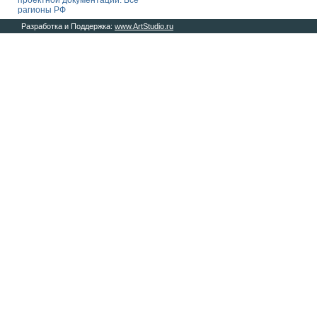
проектной документации. Все
рагионы РФ
Разработка и Поддержка:
www.ArtStudio.ru