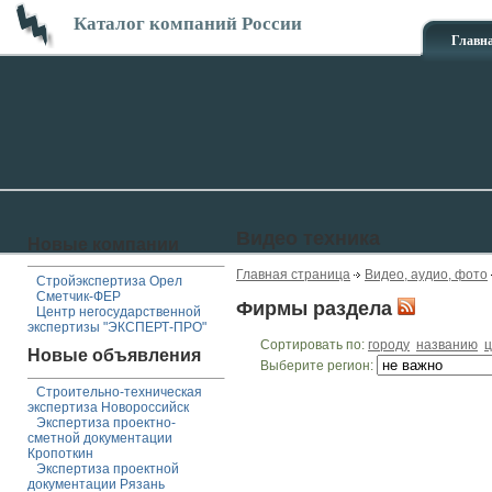
Каталог компаний России
Главн
Видео техника
Новые компании
Главная страница
Видео, аудио, фото
Стройэкспертиза Орел
Сметчик-ФЕР
Фирмы раздела
Центр негосударственной
экспертизы "ЭКСПЕРТ-ПРО"
Сортировать по:
городу
названию
ц
Новые объявления
Выберите регион:
Строительно-техническая
экспертиза Новороссийск
Экспертиза проектно-
сметной документации
Кропоткин
Экспертиза проектной
документации Рязань