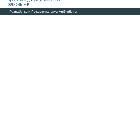
проектной документации. Все
рагионы РФ
Разработка и Поддержка:
www.ArtStudio.ru