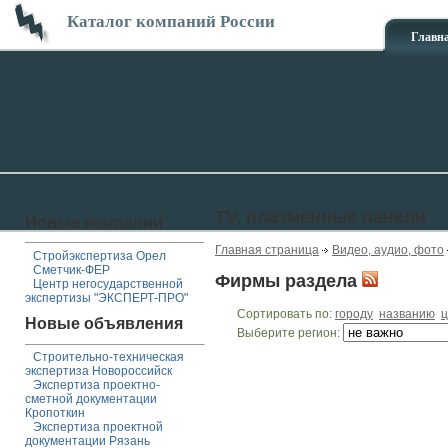
Каталог компаний России
Главн
TV, плазменные панели
Новые компании
Главная страница
Видео, аудио, фото
Стройэкспертиза Орел
Сметчик-ФЕР
Фирмы раздела
Центр негосударственной
экспертизы "ЭКСПЕРТ-ПРО"
Сортировать по:
городу
названию
ц
Новые объявления
Выберите регион:
Строительно-техническая
экспертиза Новороссийск
Экспертиза проектно-
сметной документации
Кропоткин
Экспертиза проектной
документации Рязань