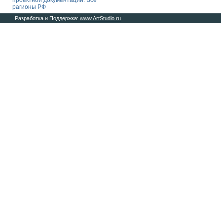
проектной документации. Все
рагионы РФ
Разработка и Поддержка:
www.ArtStudio.ru