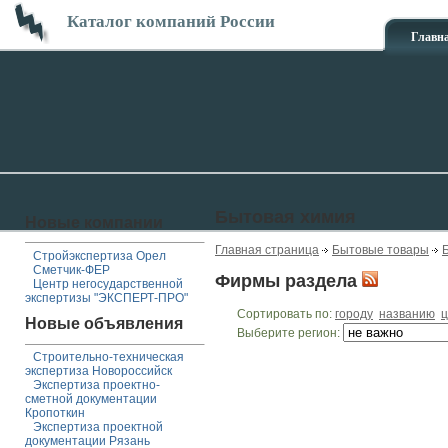
Каталог компаний России
Главн
Бытовая химия
Новые компании
Главная страница
Бытовые товары
Стройэкспертиза Орел
Сметчик-ФЕР
Фирмы раздела
Центр негосударственной
экспертизы "ЭКСПЕРТ-ПРО"
Сортировать по:
городу
названию
ц
Новые объявления
Выберите регион:
Строительно-техническая
экспертиза Новороссийск
Экспертиза проектно-
сметной документации
Кропоткин
Экспертиза проектной
документации Рязань