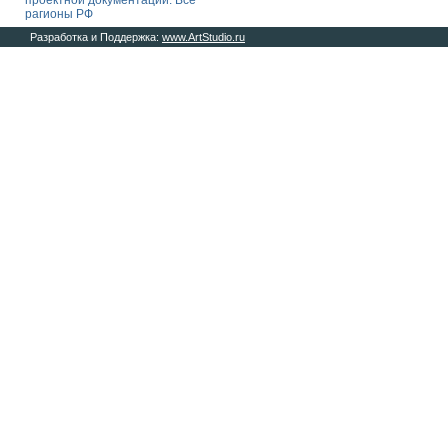
проектной документации. Все
рагионы РФ
Разработка и Поддержка:
www.ArtStudio.ru