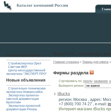
Каталог компаний России
Главн
Мини АТС, телефоны, фа
Новые компании
Главная страница
Товары для офиса
Стройэкспертиза Орел
Сметчик-ФЕР
Центр негосударственной
Фирмы раздела
экспертизы "ЭКСПЕРТ-ПРО"
Новые объявления
Сортировать по:
городу
названию
ц
Выберите регион:
Строительно-техническая
экспертиза Новороссийск
iBucks
1.
Экспертиза проектно-
сметной документации
регион: Москва , адрес: Мос
Кропоткин
+7 (800) 700 74 27 , e-mail:
i
Экспертиза проектной
Интернет-магазин iBucks п
документации Рязань