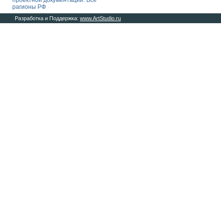
проектной документации. Все
рагионы РФ
Разработка и Поддержка:
www.ArtStudio.ru