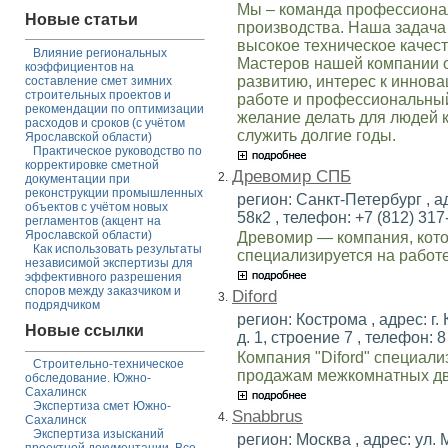
Мы – команда профессиона
Новые статьи
производства. Наша задача 
высокое техническое качест
Влияние региональных
Мастеров нашей компании 
коэффициентов на
развитию, интерес к иннов
составление смет зимних
строительных проектов и
работе и профессиональный 
рекомендации по оптимизации
желание делать для людей 
расходов и сроков (с учётом
служить долгие годы.
Ярославской области)
Практическое руководство по
корректировке сметной
Древомир СПБ
2.
документации при
реконструкции промышленных
регион: Санкт-Петербург , ад
объектов с учётом новых
58к2 , телефон: +7 (812) 317-
регламентов (акцент на
Ярославской области)
Древомир — компания, кото
Как использовать результаты
специализируется на работ
независимой экспертизы для
эффективного разрешения
споров между заказчиком и
Diford
3.
подрядчиком
регион: Кострома , адрес: г
Новые ссылки
д. 1, строение 7 , телефон: 8
Компания "Diford" специали
Строительно-техническое
продажам межкомнатных дв
обследование. Южно-
Сахалинск
Экспертиза смет Южно-
Snabbrus
4.
Сахалинск
Экспертиза изысканий
регион: Москва , адрес: ул. 