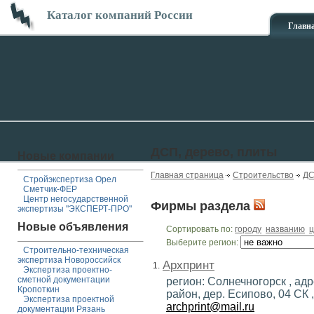
Каталог компаний России
Главн
ДСП, дерево, плиты
Новые компании
Главная страница
Строительство
ДС
Стройэкспертиза Орел
Сметчик-ФЕР
Центр негосударственной
Фирмы раздела
экспертизы "ЭКСПЕРТ-ПРО"
Новые объявления
Сортировать по:
городу
названию
ц
Выберите регион:
Строительно-техническая
экспертиза Новороссийск
Архпринт
1.
Экспертиза проектно-
сметной документации
регион: Солнечногорск , ад
Кропоткин
район, дер. Есипово, 04 СК 
Экспертиза проектной
archprint@mail.ru
документации Рязань