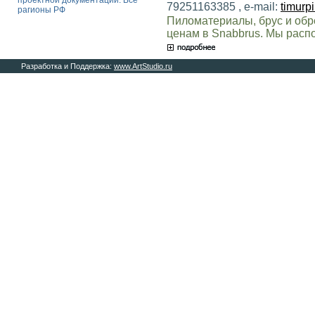
проектной документации. Все
79251163385 , e-mail:
timurp
рагионы РФ
Пиломатериалы, брус и обр
ценам в Snabbrus. Мы расп
Разработка и Поддержка:
www.ArtStudio.ru