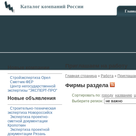
Каталог компаний России
Главн
Приглашаем на работу
Новые компании
Главная страница
Работа
Приглашае
Стройэкспертиза Орел
Сметчик-ФЕР
Фирмы раздела
Центр негосударственной
экспертизы "ЭКСПЕРТ-ПРО"
Сортировать по:
городу
названию
ц
Новые объявления
Выберите регион:
Строительно-техническая
экспертиза Новороссийск
Экспертиза проектно-
сметной документации
Кропоткин
Экспертиза проектной
документации Рязань