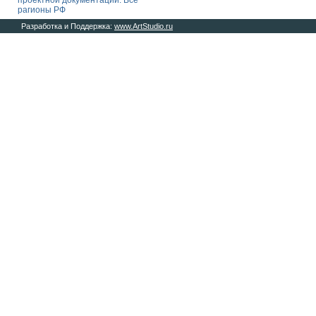
проектной документации. Все
рагионы РФ
Разработка и Поддержка:
www.ArtStudio.ru