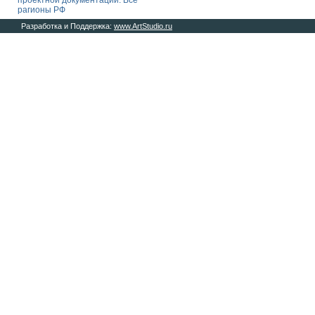
проектной документации. Все
рагионы РФ
Разработка и Поддержка:
www.ArtStudio.ru