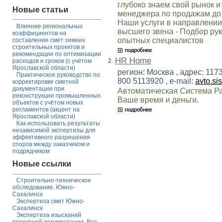
глубоко знаем свой рынок и
Новые статьи
менеджера по продажам до 
Наши услуги в направлении
Влияние региональных
высшего звена - Подбор ру
коэффициентов на
опытных специалистов
составление смет зимних
строительных проектов и
рекомендации по оптимизации
HR Home
2.
расходов и сроков (с учётом
Ярославской области)
регион: Москва , адрес: 1173
Практическое руководство по
800 5113920 , e-mail:
avto.s
корректировке сметной
документации при
Автоматическая Система Р
реконструкции промышленных
Ваше время и деньги.
объектов с учётом новых
регламентов (акцент на
Ярославской области)
Как использовать результаты
независимой экспертизы для
эффективного разрешения
споров между заказчиком и
подрядчиком
Новые ссылки
Строительно-техническое
обследование. Южно-
Сахалинск
Экспертиза смет Южно-
Сахалинск
Экспертиза изысканий