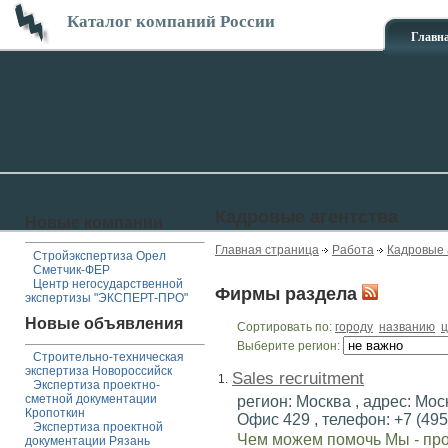
Каталог компаний России
Главн
Кадровые агентства
Новые компании
Главная страница
Работа
Кадровые 
Стройэкспертиза Орел
Сметчик-ФЕР
Центр негосударственной
Фирмы раздела
экспертизы "ЭКСПЕРТ-ПРО"
Новые объявления
Сортировать по:
городу
названию
ц
Выберите регион:
Строительно-техническая
экспертиза Новороссийск
Sales recruitment
1.
Экспертиза проектно-
сметной документации
регион: Москва , адрес: Мо
Кропоткин
Офис 429 , телефон: +7 (495)
Экспертиза проектной
Чем можем помочь Мы - про
документации Рязань