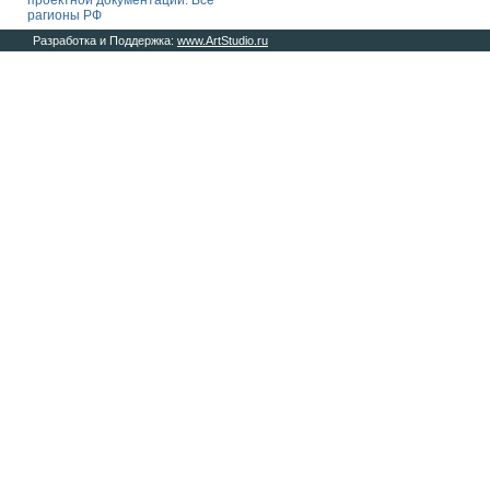
проектной документации. Все
рагионы РФ
Разработка и Поддержка:
www.ArtStudio.ru