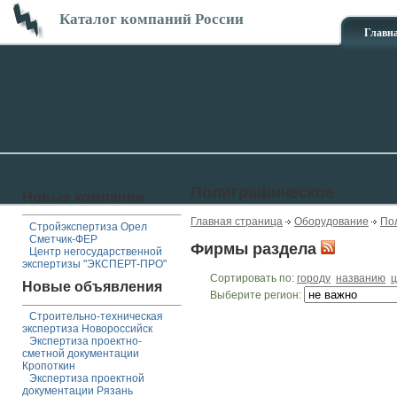
Каталог компаний России
Главн
Полиграфическое
Новые компании
Главная страница
Оборудование
По
Стройэкспертиза Орел
Сметчик-ФЕР
Фирмы раздела
Центр негосударственной
экспертизы "ЭКСПЕРТ-ПРО"
Сортировать по:
городу
названию
ц
Новые объявления
Выберите регион:
Строительно-техническая
экспертиза Новороссийск
Экспертиза проектно-
сметной документации
Кропоткин
Экспертиза проектной
документации Рязань